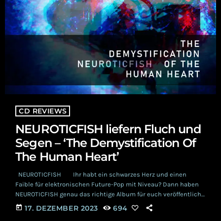
CD REVIEWS
NEUROTICFISH liefern Fluch und
Segen – ‘The Demystification Of
The Human Heart’
NEUROTICFISH Ihr habt ein schwarzes Herz und einen
Faible für elektronischen Future-Pop mit Niveau? Dann haben
NEUROTICFISH genau das richtige Album für euch veröffentlicht.
Am 15. Dezember erschien ‘The Demystification Of The Human
today
17. DEZEMBER 2023
694
Heart’ und wie es sich so mit all unseren Herzensneigungen