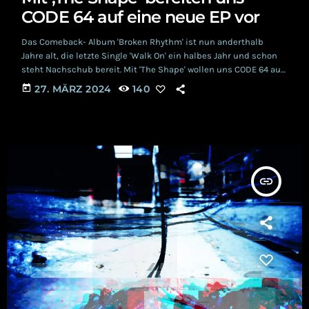
CODE 64 auf eine neue EP vor
Das Comeback- Album 'Broken Rhythm' ist nun anderthalb
Jahre alt, die letzte Single 'Walk On' ein halbes Jahr und schon
steht Nachschub bereit. Mit 'The Shape' wollen uns CODE 64 auf
eine kommende EP vorbereiten. Und sie überraschen in vielen
today
27. MÄRZ 2024
140
kleinen Details... Über das letzte Album der schwedischen
Future- & SynthPop- Ikonen sprachen wir hier bereits sehr
ausführlich. Der Sound hat sich seit der frühen Schaffensphase
recht stark verändert. Weniger […]
insert_link