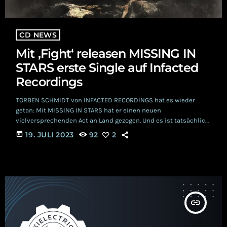
CD NEWS
Mit ‚Fight‘ releasen MISSING IN
STARS erste Single auf Infacted
Recordings
TORBEN SCHMIDT von INFACTED RECORDINGS hat es wieder
getan: Mit MISSING IN STARS hat er einen neuen
vielversprechenden Act an Land gezogen. Und es ist tatsächlich
ein riesiger Zufall, dass wir aus der Redaktion vom RADIO
today
19. JULI 2023
92
2
SCHWARZE WELLE selbst gerade erst über diesen Act gestolpert
sind. Nun also füllen MISSING IN STARS das Festival- bedingte
Sommerloch mit ihrer Single „Fight“. MISSING IN STARS Hinter
MISSING IN STARS steckt DANIEL GUENTHER, […]
insert_link