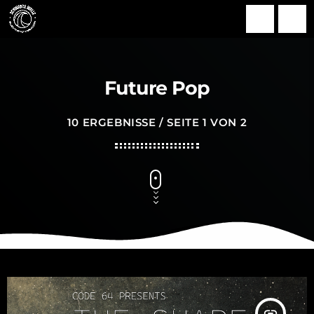
search
menu
Future Pop
10 ERGEBNISSE / SEITE 1 VON 2
insert_link