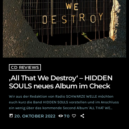
CD REVIEWS
‚All That We Destroy‘ – HIDDEN
SOULS neues Album im Check
Wir aus der Redaktion von Radio SCHWARZE WELLE möchten
euch kurz die Band HIDDEN SOULS vorstellen und im Anschluss
ein wenig über das kommende Second Album 'ALL THAT WE
DESTROY' berichten. Die Single "I WAS THERE“ ist bereits seit
today
20. OKTOBER 2022
70
dem 7. Oktober 2022 auf den Markt und hatte schon von uns
eine kleine vorab Review erhalten, die ihr hier nachlesen könnt.