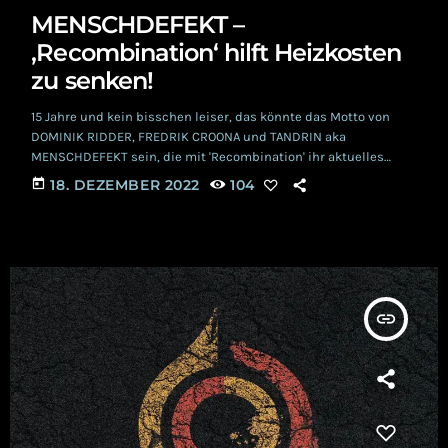
MENSCHDEFEKT –
‚Recombination‘ hilft Heizkosten
zu senken!
15 Jahre und kein bisschen leiser, das könnte das Motto von
DOMINIK RIDDER, FREDRIK CROONA und TANDRIN aka
MENSCHDEFEKT sein, die mit 'Recombination' ihr aktuelles
Werk in die Freiheit entlassen haben. Wir schauen uns das
today
18. DEZEMBER 2022
104
gleich mal gemeinsam an, aber wie üblich noch 3 Zeilen Exkurs
in die Bandgeschichte. MENSCHDEFEKT Menschdefekt haben
sich dem Dark Electro mit unterschiedlich prägnanten Anteilen
von Aggro Tech, Future Pop, Trance, EBM und Industrial
verschrieben. […]
insert_link