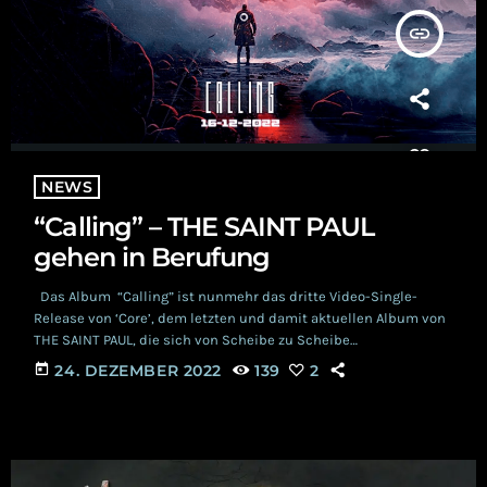
insert_link
NEWS
“Calling” – THE SAINT PAUL
gehen in Berufung
Das Album “Calling” ist nunmehr das dritte Video-Single-
Release von ‘Core’, dem letzten und damit aktuellen Album von
THE SAINT PAUL, die sich von Scheibe zu Scheibe
weiterentwickeln. Im März 2021 erschien die 12-Track Scheibe
today
24. DEZEMBER 2022
139
2
über Infacted Recordings und erfreut sich mit jeder
Singleauskopplung an wachsender Beliebtheit unter den
Synth-Pop Liebhaber*innen. Kein Wunder, denn 'Core' hat von
tiefgehender Melancholie bis zur technoidem Tanzeskalation
doch einiges zu bieten. Jedoch drängt […]