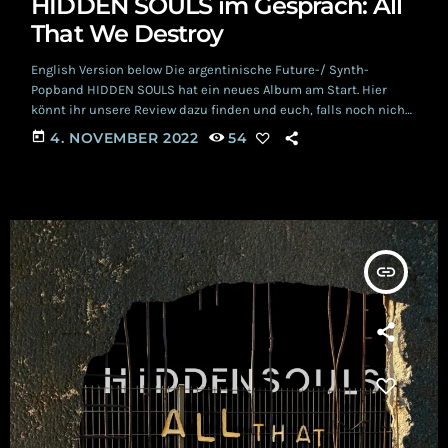
HIDDEN SOULS im Gespräch: All
That We Destroy
English Version below Die argentinische Future-/ Synth-
Popband HIDDEN SOULS hat ein neues Album am Start. Hier
könnt ihr unsere Review dazu finden und euch, falls noch nicht
geschehen, ein ausführliches Bild davon machen. Im
today
4. NOVEMBER 2022
54
Zusammenhang mit dem Release haben wir uns,
coronakonform rein virtuell, mit einem Drittel der Band auf
einen kleinen Schnack getroffen. Aus einem reinen Promotion
Treff wurde ein sehr offenes und persönliches Gespräch, wie
man es […]
insert_link