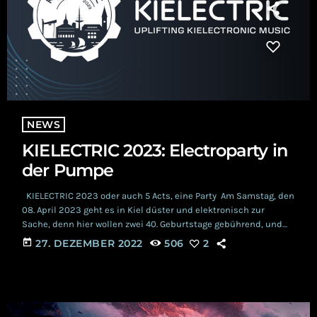
NEWS
KIELECTRIC 2023: Electroparty in
der Pumpe
KIELECTRIC 2023 oder auch 5 Acts, eine Party Am Samstag, den
08. April 2023 geht es in Kiel düster und elektronisch zur
Sache, denn hier wollen zwei 40. Geburtstage gebührend, und
noch dazu überaus stilvoll, gefeiert werden. Das Besondere
today
27. DEZEMBER 2022
506
2
daran? Ihr seid eingeladen, diese außergewöhnliche
Geburtstags-Party in der Kieler Pumpe mitzufeiern.
KIELECTRIC 2023: Was euch erwartet Eine Five-Act stöckige
Torte, zubereitet aus feinst geschlagener Synth-Pop Sahne,
dekoriert […]