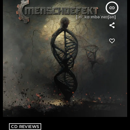
insert_link
CD REVIEWS