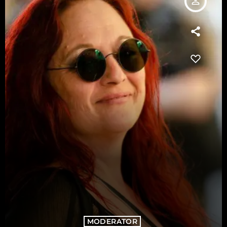
person_outline
MODERATOR