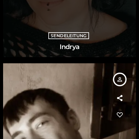
SENDELEITUNG
Indrya
person_outline