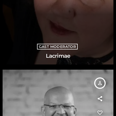
GAST MODERATOR
Lacrimae
person_outline