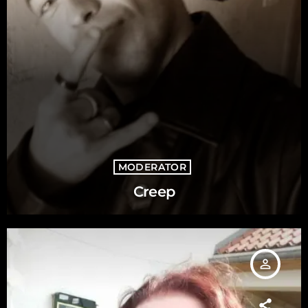
MODERATOR
Creep
person_outline