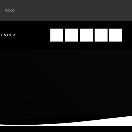
00:00
volume_up
search
LENDER