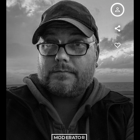
person_outline
MODERATOR