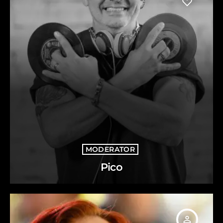
MODERATOR
Pico
person_outline