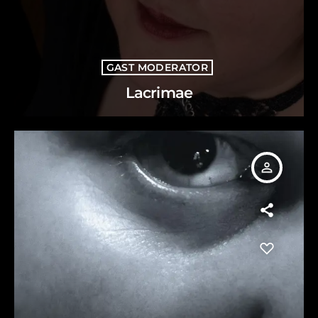
GAST MODERATOR
Lacrimae
person_outline