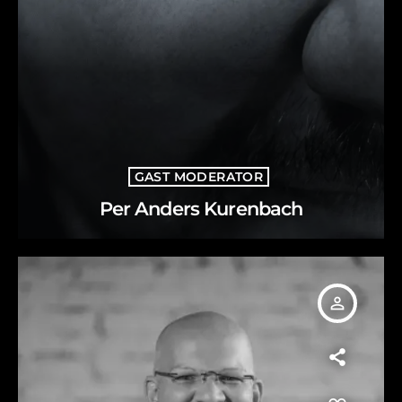
GAST MODERATOR
Per Anders Kurenbach
person_outline