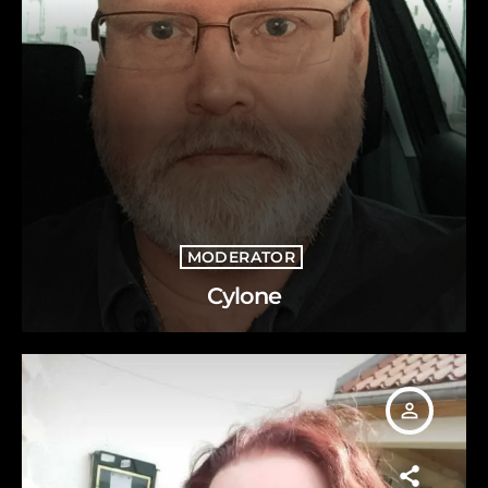
MODERATOR
Cylone
person_outline