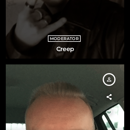
MODERATOR
Creep
person_outline