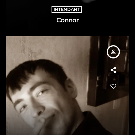
INTENDANT
Connor
person_outline