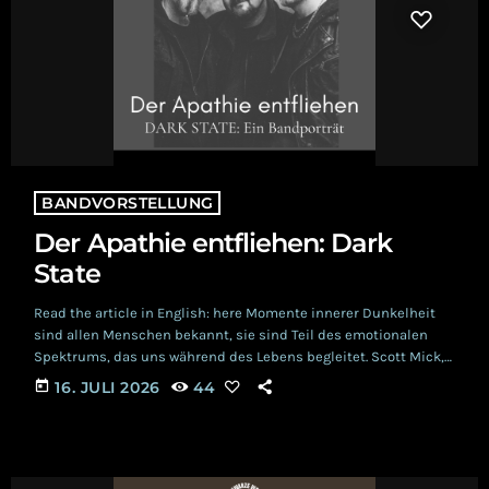
BANDVORSTELLUNG
Der Apathie entfliehen: Dark
State
Read the article in English: here Momente innerer Dunkelheit
sind allen Menschen bekannt, sie sind Teil des emotionalen
Spektrums, das uns während des Lebens begleitet. Scott Mick,
der Sänger von Dark State, hält fest, dass er sich im Augenblick
today
16. JULI 2026
44
des Schreibens in einem dunklen Zustand befinde,
beispielsweise Schmerz empfinde, und dass er etwas Positives
in die Welt bringen möchte. Der Name der Band wurde so
gewählt, dass jeder Mensch sich […]