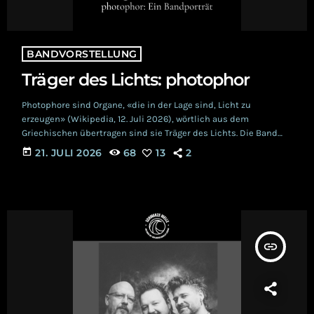
BANDVORSTELLUNG
Träger des Lichts: photophor
Photophore sind Organe, «die in der Lage sind, Licht zu
erzeugen» (Wikipedia, 12. Juli 2026), wörtlich aus dem
Griechischen übertragen sind sie Träger des Lichts. Die Band
photophor aber betont die Dunkelheit. Zu ihrer Namensfindung
today
21. JULI 2026
68
13
2
erklärt Asch: «Es sollte eine Bezeichnung sein, die einen
gewissen Anspruch hat und welche die Neugierde weckt.» Die
Tiefseelebewesen, denen Photophore insbesondere
zugeschrieben werden, sind weitgehend unerforscht. Auf die
Band übt es eine Faszination aus, […]
insert_link