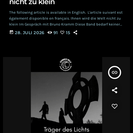
nicht zu klein
The following article is available in English. L'article suivant est
également disponible en français. Ihnen wird die Welt nicht zu
klein Im Gespräch mit Bruno Kramm Diese Band bedarf keiner
Vorstellung, sie ist seit Jahrzehnten eine feste Grösse in der
today
28. JULI 2026
91
15
Schwarzen Szene – und hat die Verschmelzung von Drama und
Musik wohl geprägt wie wenige andere: Die Rede ist von Das Ich,
der Band um Bruno Kramm und Stefan Ackermann. […]
insert_link