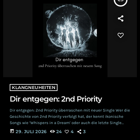
KLANGNEUHEITEN
Dir entgegen: 2nd Priority
Dir entgegen: 2nd Priority überraschen mit neuer Single Wer die
Geschichte von 2nd Priority verfolgt hat, der kennt ikonische
Songs wie ‘Whispers in a Dream’ oder auch die letzte Single
‘When you Came Around’. Seit vergangenem Frühling ist
today
29. JULI 2026
24
4
3
Sängerin Franziska Widmer Teil der Schweizer Band. Heute