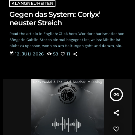
KLANGNEUHEITEN
Gegen das System: Corlyx’
neuster Streich
Read the article in English: Click here. Wer der charismatischen
Sängerin Caitlin Stokes einmal begegnet ist, weiss: Mit ihr ist
nicht zu spassen, wenn es um Haltungen geht und darum, sich
für eine gute Sache einzusetzen. Die Corlyx-Familie hat denn
today
12. JULI 2026
58
11
beispielsweise auch kurzerhand eine junge Katze adoptiert, die
sich hilfesuchend genau die Tür ausgesucht hatte, die ins
Reich von Brandon und Caitlin führte. Doch nicht nur Tierschutz
wird grossgeschrieben, sondern […]
insert_link