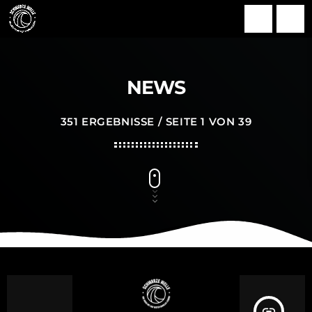
search
menu
NEWS
351 ERGEBNISSE / SEITE 1 VON 39
insert_link