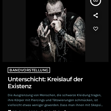
insert_link
BANDVORSTELLUNG
Unterschicht: Kreislauf der
Existenz
Die Ausgrenzung von Menschen, die schwarze Kleidung tragen,
ihre Körper mit Piercings und Tätowierungen schmücken, ist
vielleicht etwas weniger geworden. Dass man ihnen mit Skepsis
gegenübertritt, ist oft geblieben. Die Band Unterschicht nennt