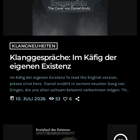
KLANGNEUHEITEN
Klanggespräche: Im Käfig der
eigenen Existenz
Im Käfig der eigenen Existenz To read the English version,
please click here. Daniel erzählt in seinem neusten Song von
Dingen, die uns allen seltsam bekannt vorkommen mögen. ‘The
Cave’ versetzt das lyrische Ich ins Dunkel einer Höhle: «I am
today
10. JULI 2026
53
6
sitting in the dark / Staring at nothing.» Der neue Song macht
also unmittelbar klar, dass er in die Tiefe eines
philosophischen Diskurses abtaucht. Auf niemanden
Geringeres als Platon wird […]