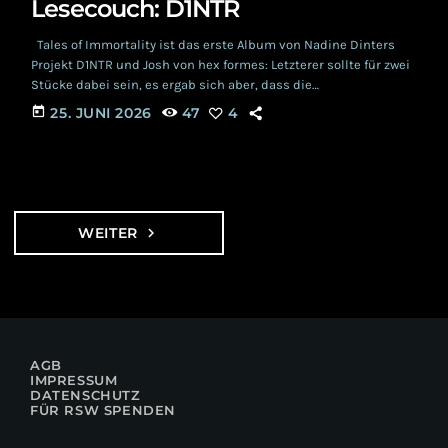
Lesecouch: D1NTR
Tales of Immortality ist das erste Album von Nadine Dinters
Projekt D1NTR und Josh von hex formes: Letzterer sollte für zwei
Stücke dabei sein, es ergab sich aber, dass die
Zusammenarbeit zu besonderer Inspiration führte. Josh wurde
today
25. JUNI 2026
47
4
Teil von Nadines «Dark Family», und zwar über deren weitere
künstlerische Tätigkeit, nämlich die Fotografie. Wanja Olten
bildet den dritten Part des künstlerischen Prozesses.
Unsterbliche Erzählungen Acht Geschichten sind es, die erzählt
[…]
WEITER
navigate_next
AGB
IMPRESSUM
DATENSCHUTZ
FÜR RSW SPENDEN