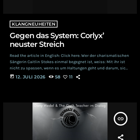
KLANGNEUHEITEN
Gegen das System: Corlyx’
neuster Streich
Read the article in English: Click here. Wer der charismatischen
Sängerin Caitlin Stokes einmal begegnet ist, weiss: Mit ihr ist
nicht zu spassen, wenn es um Haltungen geht und darum, sich
für eine gute Sache einzusetzen. Die Corlyx-Familie hat denn
today
12. JULI 2026
58
11
beispielsweise auch kurzerhand eine junge Katze adoptiert, die
sich hilfesuchend genau die Tür ausgesucht hatte, die ins
Reich von Brandon und Caitlin führte. Doch nicht nur Tierschutz
wird grossgeschrieben, sondern […]
insert_link