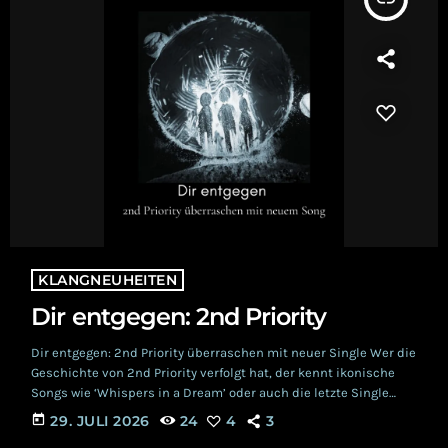
KLANGNEUHEITEN
Dir entgegen: 2nd Priority
Dir entgegen: 2nd Priority überraschen mit neuer Single Wer die
Geschichte von 2nd Priority verfolgt hat, der kennt ikonische
Songs wie ‘Whispers in a Dream’ oder auch die letzte Single
‘When you Came Around’. Seit vergangenem Frühling ist
today
29. JULI 2026
24
4
3
Sängerin Franziska Widmer Teil der Schweizer Band. Heute