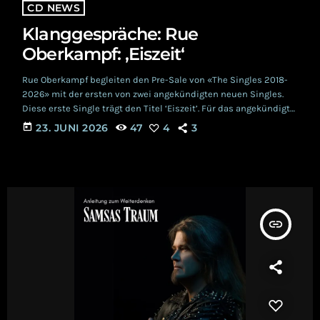
CD NEWS
Klanggespräche: Rue
Oberkampf: ‚Eiszeit‘
Rue Oberkampf begleiten den Pre-Sale von «The Singles 2018-
2026» mit der ersten von zwei angekündigten neuen Singles.
Diese erste Single trägt den Titel ‘Eiszeit’. Für das angekündigte
Album verantwortlich zeichnen sich Julia de Jouy und Oliver
today
23. JUNI 2026
47
4
3
Maier. Bei Mixing und Mastering sind bekannte Namen wie Eric
Van Wonterghem (Absolute Body Control) und Geistha (Oh
Madonna) zu finden. Die erste Single weckt auf jeden Fall die
Vorfreude auf das Kommende. Ein […]
insert_link