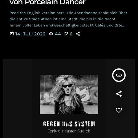
von Porcelain Dancer
Read the English version here. Die Abendsonne senkt sich über
die antike Stadt: Athen ist eine Stadt, die bis in die Nacht
hinein voller Leben und Geschäftigkeit steckt. Cafés und Orte
wie das Quartier Ψυρρή (Psyri) sind voller Menschen, die
today
14. JULI 2026
44
6
miteinander sprechen, sich austauschen, lachen, Pläne
schmieden. ‘Athenian Sunset’ sucht die Einsamkeit: Die EP ist
ein Experiment des Künstlers Yiannis Diakoumakos, der durch
sein Projekt Porcelain Dancer bekannt ist. Vier […]
insert_link