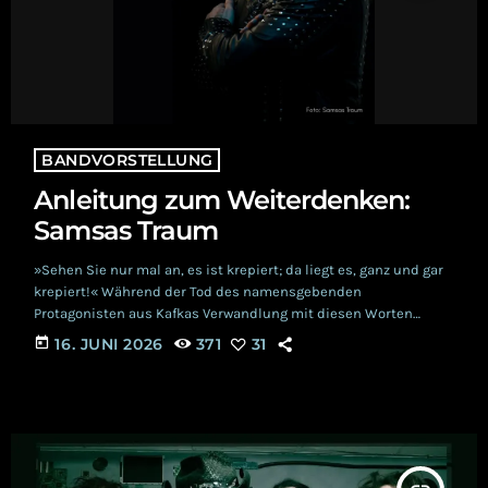
BANDVORSTELLUNG
Anleitung zum Weiterdenken:
Samsas Traum
»Sehen Sie nur mal an, es ist krepiert; da liegt es, ganz und gar
krepiert!« Während der Tod des namensgebenden
Protagonisten aus Kafkas Verwandlung mit diesen Worten
festgestellt wird, gilt das für Samsas Traum noch lange nicht.
today
16. JUNI 2026
371
31
Alexander Kaschte meldet sich nämlich zurück mit einem
neuen Album – mit Vota Tenebris I erschafft der Künstler ein
Werk, das sich aus den Wünschen seiner Fans speist. Im
Interview erzählt Alexander Kaschte […]