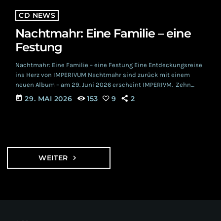
CD NEWS
Nachtmahr: Eine Familie – eine
Festung
Nachtmahr: Eine Familie – eine Festung Eine Entdeckungsreise
ins Herz von IMPERIVUM Nachtmahr sind zurück mit einem
neuen Album – am 29. Juni 2026 erscheint IMPERIVM. Zehn
Stücke, die einen Raum schaffen, der viel Ungesagtes ans Licht
today
29. MAI 2026
153
9
2
bringt. IMPERIVM ist ein wichtiges Album: Die Stücke
beschäftigen sich mit wiederkehrenden Themen, segeln aber
auch neue Ufer an. Auseinandersetzung mit Vergangenheit und
Zukunft, das ist das neuste Werk: Brachial, manchmal subtil,
immer […]
WEITER
navigate_next