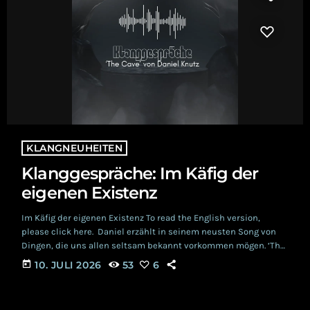
KLANGNEUHEITEN
Klanggespräche: Im Käfig der
eigenen Existenz
Im Käfig der eigenen Existenz To read the English version,
please click here. Daniel erzählt in seinem neusten Song von
Dingen, die uns allen seltsam bekannt vorkommen mögen. ‘The
Cave’ versetzt das lyrische Ich ins Dunkel einer Höhle: «I am
today
10. JULI 2026
53
6
sitting in the dark / Staring at nothing.» Der neue Song macht
also unmittelbar klar, dass er in die Tiefe eines
philosophischen Diskurses abtaucht. Auf niemanden