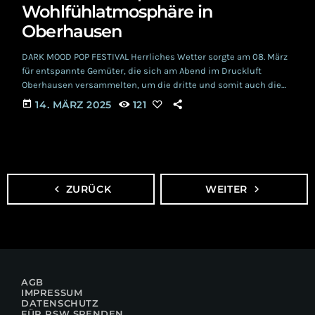
Wohlfühlatmosphäre in
Oberhausen
DARK MOOD POP FESTIVAL Herrliches Wetter sorgte am 08. März
für entspannte Gemüter, die sich am Abend im Druckluft
Oberhausen versammelten, um die dritte und somit auch die
letzte Auflage des DARK MOOD POP FESTIVAL zu genießen. Kurz
today
14. MÄRZ 2025
121
nach 20 Uhr begrüßte SEA OF SIN Frontmann Frank Zwicker die
angereisten Besucher in der Halle des Druckluft Oberhausen
und kündigte den ersten Act des Abends an. ROTOSKOP Klaus
Gratzel eröffnete den […]
navigate_before
ZURÜCK
WEITER
navigate_next
AGB
IMPRESSUM
DATENSCHUTZ
FÜR RSW SPENDEN