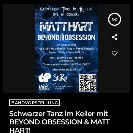
bot es eine […]
insert_link
BANDVORSTELLUNG
Schwarzer Tanz im Keller mit
BEYOND OBSESSION & MATT
HART!