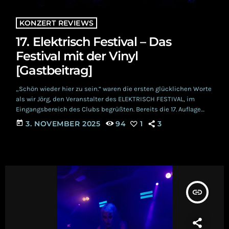
KONZERT REVIEWS
17. Elektrisch Festival – Das
Festival mit der Vinyl
[Gastbeitrag]
„Schön wieder hier zu sein.“ waren die ersten glücklichen Worte
als wir Jörg, den Veranstalter des ELEKTRISCH FESTIVAL, im
Eingangsbereich des Clubs begrüßten. Bereits die 17. Auflage
des Festivals fand am 25.10.2025 im Club Seilerstrasse in
today
3. NOVEMBER 2025
94
1
3
Zwickau statt. Ein Club, wie man ihn sich in jeder Stadt
wünscht. Hier finden seit 2011 Partys und Konzert aller
möglicher Musikrichtungen statt. Vor dem Club gibt es neben
dem kleinen Clubgarten auch eine […]
insert_link