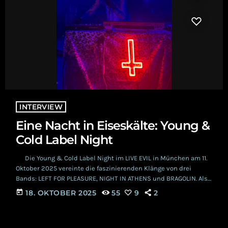
INTERVIEW
Eine Nacht in Eiseskälte: Young &
Cold Label Night
Die Young & Cold Label Night im LIVE EVIL in München am 11.
Oktober 2025 vereinte die faszinierenden Klänge von drei
Bands: LEFT FOR PLEASURE, NIGHT IN ATHENS und BRAGOLIN. Als
die Dunkelheit über die Stadt hereinbrach, erfüllten die
today
18. OKTOBER 2025
55
9
2
Rhythmen langsam die Luft und verwandelten den kleinen
Veranstaltungsort in einen Ort voller magischer Musik und
Verbundenheit. Obwohl Live Evil keine der großen Bühnen ist,