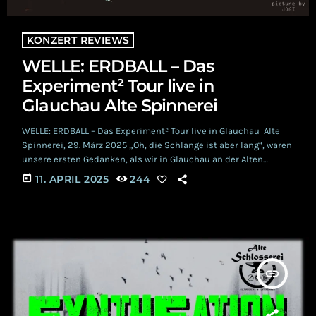
KONZERT REVIEWS
WELLE: ERDBALL – Das
Experiment² Tour live in
Glauchau Alte Spinnerei
WELLE: ERDBALL – Das Experiment² Tour live in Glauchau Alte
Spinnerei, 29. März 2025 „Oh, die Schlange ist aber lang“, waren
unsere ersten Gedanken, als wir in Glauchau an der Alten
Spinnerei vorbei fuhren. Doch das kannten wir schon. Wie
today
11. APRIL 2025
244
immer fährt man zuerst auf den anliegenden Parkplatz direkt
neben dem Veranstaltungsgebäude, um festzustellen, dass
dieser bereits übervoll ist, um dann erneut am Eingang vorbei
zu fahren und irgendwo an […]
insert_link