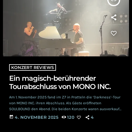
KONZERT REVIEWS
Ein magisch-berührender
Tourabschluss von MONO INC.
Am 1. November 2025 fand im Z7 in Pratteln die ‘Darkness’-Tour
von MONO INC. ihren Abschluss. Als Gäste eröffneten
SOULBOUND den Abend. Die beiden Konzerte waren ausverkauft
und das Schweizer Publikum feierte mit viel Freude dieses
today
4. NOVEMBER 2025
120
4
Ende einer erfolgreichen Tour. Viel mehr als eine Vorband
Starker Regen drängte die Besucher*innen früh in die