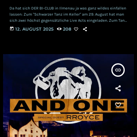
Da hat sich DER BI-CLUB in Ilmenau ja was ganz wildes einfallen
lassen: Zum "Schwarzer Tanz im Keller" am 29. August hat man
sich zwei höchst gegensätzliche Live Acts eingeladen. Zum Tanz
werden dort BEYOND OBSESSION und MATT HART aufspielen.
today
12. AUGUST 2025
208
Also mehr Abwechslung ist bei solch einem Event wohl kaum
möglich. Wir feiern diese Idee sehr und möchten euch gern mit
unserer Begeisterung anstecken. DER BI-CLUB Der Bi-Club ist
Ilmenaus […]
insert_link