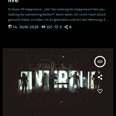
15 Years Of Happiness... „Are You looking for Happiness? Are you
looking for something better?“ Auch wenn ich nicht nach Glück
gesucht habe, so habe ich es gefunden und bin der Meinung: Es
gibt nichts Besseres. Am 21. sowie 23. Mai 2025 fanden die
today
14. JUNI 2025
221
2
8
ersten beiden Shows '15 Years Of Happiness' von HURTS statt.
Meiner Meinung nach: Glück pur. Gekauftes Glück Viele
behaupten Glück kann man nicht kaufen? Doch ich […]
insert_link