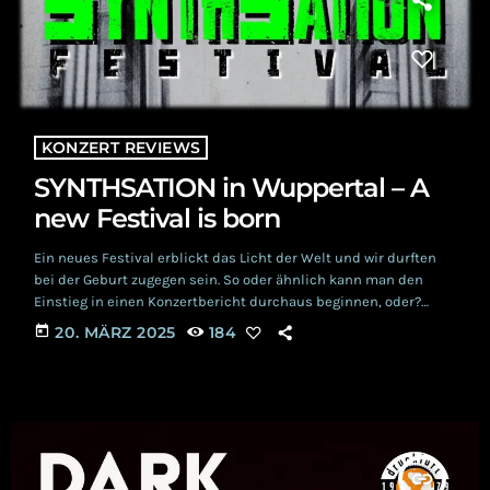
KONZERT REVIEWS
SYNTHSATION in Wuppertal – A
new Festival is born
Ein neues Festival erblickt das Licht der Welt und wir durften
bei der Geburt zugegen sein. So oder ähnlich kann man den
Einstieg in einen Konzertbericht durchaus beginnen, oder?
Inhaltlich ist das Vorgenannte jedenfalls komplett richtig, denn
today
20. MÄRZ 2025
184
hier geht es um das erste SynthSation Festival in der Location
ALTE SCHLOSSEREI in Wuppertal. Als Geburtshelfer fungierten
SOLARIS D, A SPELL INSIDE und die echten Rebellen von NOYCE™.
Die Autorin dieses Beitrages […]
insert_link