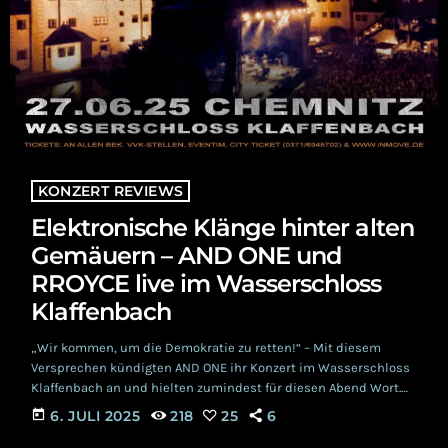
KONZERT REVIEWS
Elektronische Klänge hinter alten
Gemäuern – AND ONE und
RROYCE live im Wasserschloss
Klaffenbach
„Wir kommen, um die Demokratie zu retten!“ – Mit diesem
Versprechen kündigten AND ONE ihr Konzert im Wasserschloss
Klaffenbach an und hielten zumindest für diesen Abend Wort.
Am 27. Juni verwandelte AND ONE die altehrwürdige
today
6. JULI 2025
218
25
6
Kulturbühne in Klaffenbach in ein pulsierendes, düster-
elektronisches Event. Die Location Als Konzert-Location diente