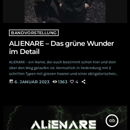
BANDVORSTELLUNG
ALIENARE – Das grüne Wunder
im Detail
ALIENARE – ein Name, der euch bestimmt schon hier und dort
über den Weg gelaufen ist. Vermutlich in Verbindung mit 2
schrillen Typen mit grünen Haaren und einer obligatorischen
neongrünen Krawatte. Ja, liebe Real Gothics, für euch endet
today
6. JANUAR 2023
1363
4
dieser Beitrag hier schon wieder. Für alle, die musikalisch und
stilistisch offener sind, geht es jetzt allerdings erst richtig los.
Wie alles begann… Also, Stand jetziger wissenschaftlicher
Erkenntnisse fiel alles (dieses „alles“ […]
insert_link