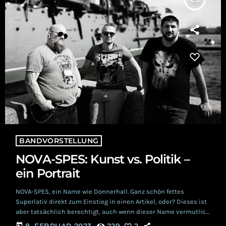
BANDVORSTELLUNG
NOVA-SPES: Kunst vs. Politik –
ein Portrait
NOVA-SPES, ein Name wie Donnerhall. Ganz schön fettes
Superlativ direkt zum Einstieg in einen Artikel, oder? Dieses ist
aber tatsächlich berechtigt, auch wenn dieser Name vermutlich
nur einem verhältnismäßig kleinen Kreis an Personen bisher
today
8. FEBRUAR 2023
229
2