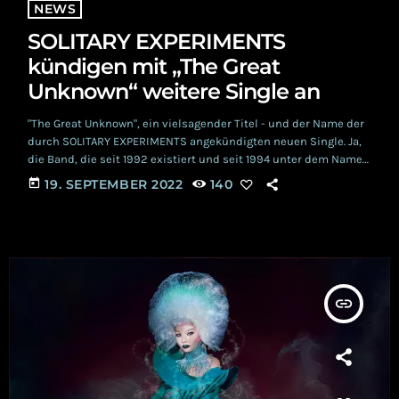
NEWS
SOLITARY EXPERIMENTS
kündigen mit „The Great
Unknown“ weitere Single an
"The Great Unknown", ein vielsagender Titel - und der Name der
durch SOLITARY EXPERIMENTS angekündigten neuen Single. Ja,
die Band, die seit 1992 existiert und seit 1994 unter dem Namen
SOLITARY EXPERIMENTS eine Konstante in der dunkel-
today
19. SEPTEMBER 2022
140
elektronischen Musik bietet, hat zum 28. Oktober 2022 ihr
siebzehntes(!) Album (Compilations, Remix Sammlungen etc
mitgerechnet; Anm. der Redaktion) angekündigt. In diesem
Zusammenhang wird genau einen Monat vorher, also am 28.
September 2022 […]
insert_link