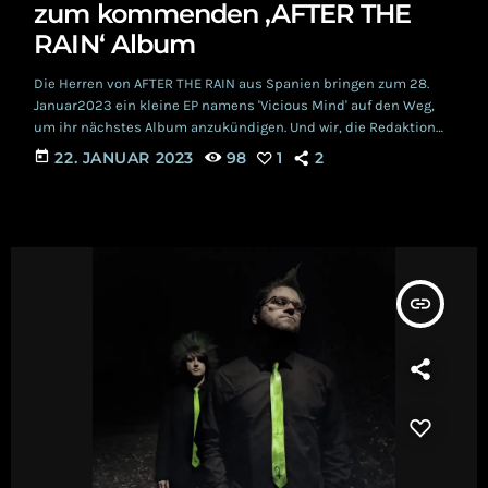
zum kommenden ‚AFTER THE
RAIN‘ Album
Die Herren von AFTER THE RAIN aus Spanien bringen zum 28.
Januar2023 ein kleine EP namens 'Vicious Mind' auf den Weg,
um ihr nächstes Album anzukündigen. Und wir, die Redaktion
der Schwarzen Welle, haben mal die Lauscher geöffnet, um
today
22. JANUAR 2023
98
1
2
reinzuhören und Bericht zu erstatten. Da kommt eine tanzbare
Synth Pop- Welle auf uns zugerollt. Ja, richtig gehört, da bleiben
die Füße definitiv nicht stillstehen! Der Popo wackelt kräftig mit
und […]
insert_link