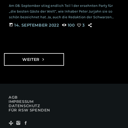
Am 08. September stieg endlich Teil 1 der ersehnten Party für
„die besten Gäste der Welt“, wie Inhaber Peter Jurjahn sie so
schön bezeichnet hat. Ja, auch die Redaktion der Schwarzen
Welle war vertreten, checkte die zuletzt erstellten Plakate, die
today
14. SEPTEMBER 2022
100
3
der Kulttempel aufgehängt hatte und machte sich auf einen
angenehmen Konzertabend gefasst. Denn: Abende im
Kulttempel sind nicht nur so gemütlich wie im zweiten
Wohnzimmer, sie können auch ganz schön […]
WEITER
navigate_next
AGB
IMPRESSUM
DATENSCHUTZ
FÜR RSW SPENDEN