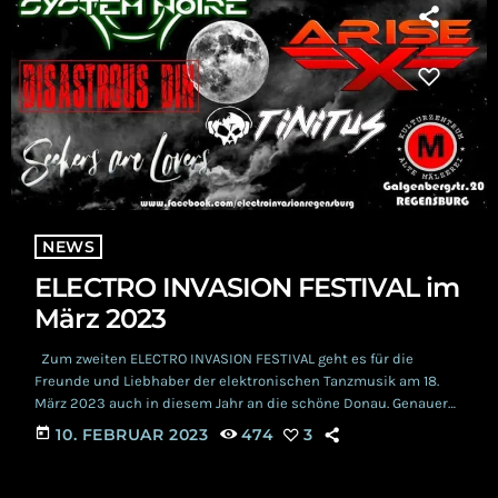
NEWS
ELECTRO INVASION FESTIVAL im
März 2023
Zum zweiten ELECTRO INVASION FESTIVAL geht es für die
Freunde und Liebhaber der elektronischen Tanzmusik am 18.
März 2023 auch in diesem Jahr an die schöne Donau. Genauer
gesagt, nach Regensburg. Das wusstet ihr nicht? Nun, das ist
today
10. FEBRUAR 2023
474
3
zwar fahrlässig, doch sicherlich wird Danny "Ash" Graven
(Extravaganz Music Regensburg) euch das noch einmal
durchgehen lassen, denn schließlich handelt es hier um ein