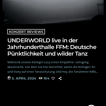
KONZERT REVIEWS
UNDERWORLD live in der
Jahrhunderthalle FFM: Deutsche
Pünktlichkeit und wilder Tanz
Während unsere Kollegin Lucy einen Empathie- Lehrgang
absolvierte, von dem sie hier berichtet, waren die Kollegen Yvi
und Dany auf einer Tanzschulung. Und hey, die Tanzlehrer KARL
HYDE und RICK (RICHARD DAVID) SMITH haben uns gezeigt, wo
today
5. APRIL 2024
194
der verdammte Hammer hängt! Und das trotz ihres
beachtlichen Alters von 64 und 66 Lebensjahren... UNDERWORLD
schaffen es immer noch, brachialen und energetischen Techno
mit Melancholie, Statements und allerlei verspielter Ausflüge
in Randbereiche […]