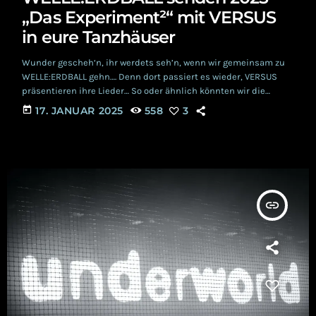
„Das Experiment²“ mit VERSUS
in eure Tanzhäuser
Wunder gescheh‘n, ihr werdets seh’n, wenn wir gemeinsam zu
WELLE:ERDBALL gehn…. Denn dort passiert es wieder, VERSUS
präsentieren ihre Lieder… So oder ähnlich könnten wir die
neuste Sendung „Das Experiment²“ anpreisen, welche
today
17. JANUAR 2025
558
3
WELLE:ERDBALL in diesem Jahr ins Land tragen werden. Als
Support an fast allen Orten ist die zweitbeste Band der Welt
dabei: VERSUS aus Monestirea. https://youtu.be/KMR9ngzxlec?
feature=shared DAS EXPERIMENT Das WELLE:ERDBALL eine
umfangreiche Sendung namens „Das Experiment²“ durch […]
insert_link