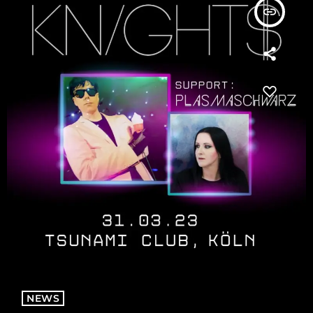
insert_link
NEWS