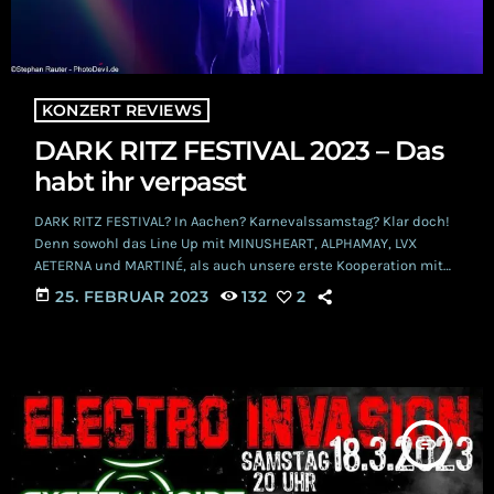
KONZERT REVIEWS
DARK RITZ FESTIVAL 2023 – Das
habt ihr verpasst
DARK RITZ FESTIVAL? In Aachen? Karnevalssamstag? Klar doch!
Denn sowohl das Line Up mit MINUSHEART, ALPHAMAY, LVX
AETERNA und MARTINÉ, als auch unsere erste Kooperation mit
dem teuflisch guten Fotografen Stephan, versprachen ein
today
25. FEBRUAR 2023
132
2
wundervolles Kontrastprogramm zum bunten Treiben in der
fünften Jahreszeit. Also starteten wir bei Fisselregen am
Samstagnachmittag in Richtung Printen-Stadt, genauer gesagt
Richtung Nightlife Club, mitten in der Aachener Innenstadt.
Nach einer Fahrt ohne besondere Vorkommnisse, war auch […]
insert_link