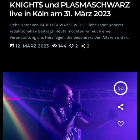
KNIGHT$ und PLASMASCHWARZ
live in Köln am 31. März 2023
Liebe Hörer von RADIO SCHWARZE WELLE, liebe Leser unserer
redaktionellen Beiträge. Heute möchten wir euch eine
Veranstaltung ans Herz legen, die besonders den Älteren unter
Euch gefallen könnte: Am 31. März werden im Kölner TSUNAMI
today
12. MÄRZ 2023
144
2
2
Club feinste Electro- und Italo- Pop- Klänge ertönen. Jawoll, eine
Reise in die guten alten Achtziger! Wobei, nicht ganz, denn
KNIGHT$ und Support PLASMASCHWARZ sind ganz moderne
musikalische Projekte, die aber eben genau diese Zeiten […]
insert_link