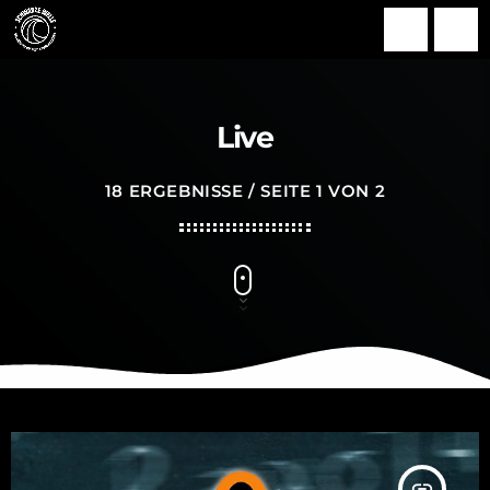
search
menu
Live
18 ERGEBNISSE / SEITE 1 VON 2
insert_link