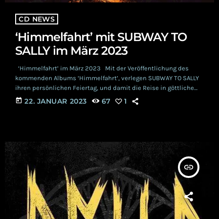
CD NEWS
‘Himmelfahrt’ mit SUBWAY TO
SALLY im März 2023
‘Himmelfahrt’ im März 2023 Mit der Veröffentlichung des
kommenden Albums ‘Himmelfahrt’, verlegen SUBWAY TO SALLY
ihren persönlichen Feiertag, und damit die Reise in göttliche
Herrlichkeitsgefilde, vom Mai in den März vor. Ein wahrlich klug
today
22. JANUAR 2023
67
1
gewählter Zeitpunkt, denn wer will schon hintenraus in
Zeitdruck geraten, wenn sich Gott zu Wort meldet, aber schon
alle mit den Vorbereitungen für das Pfingstwochenende
beschäftigt sind? SUBWAY TO SALLY meinen dazu: Viele Songs
[…]
insert_link