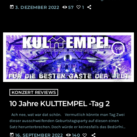
Erdlingen unter euch wird dies nicht entgangen sein. Doch die
today
3. DEZEMBER 2022
57
1
Götter, oder aber die RSW-Redaktionellen, müssten verrückt
sein, wenn sie den Neugierigen unter euch hier nicht das Cola-
Fläschchen, in Form der neuen Video-Single, vor die Füße
werfen würden. Während die […]
insert_link
KONZERT REVIEWS
10 Jahre KULTTEMPEL -Tag 2
Ach nee, wat war dat schön. Vermutlich könnte man Tag Zwei
dieser ausschweifenden Geburtstagsparty auf diesen einen
Satz herunterbrechen. Doch würde er keinesfalls das Bedürfnis
der Autorin stillen, euch allen von jenem wunderbaren Abend
today
16. SEPTEMBER 2022
140