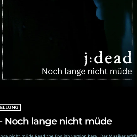
ELLUNG
 – Noch lange nicht müde
ange nicht müde Read the English version here. Der Musiker eröff