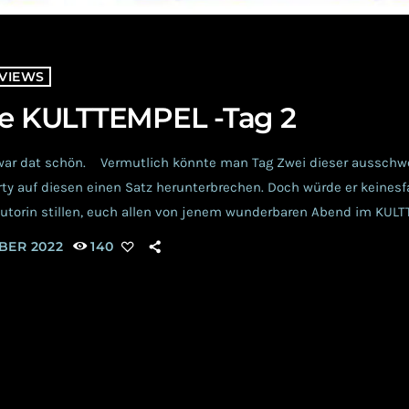
VIEWS
re KULTTEMPEL -Tag 2
war dat schön. Vermutlich könnte man Tag Zwei dieser ausschw
ty auf diesen einen Satz herunterbrechen. Doch würde er keinesf
Autorin stillen, euch allen von jenem wunderbaren Abend im KUL
hlen zu wollen. Also los geht es, ihr wollt das doch auch... Fre
MBER 2022
140
berhausens die letzten Vorbereitungen auf Hochtouren liefen, 
zimmer das passende Outfit gewählt […]