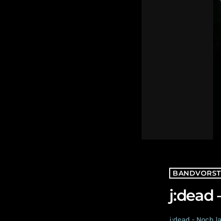
BANDVORST
j:dead
j:dead - Noch l