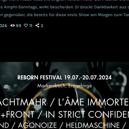
 Amphi-Sonntags, wirkt bescheiden. Er drückt Dankbarkeit aus 
n gegenüber, die bereits für diese erste Show am Morgen zum T
 Jay Taylor ist das charismatische Mastermind hinter j:dead. Der
026
99
11
2
s wie Tyske Ludder oder Tactical Sekt mitgewirkt hat, tritt mit j:d
 Erscheinung. Die aktuelle […]