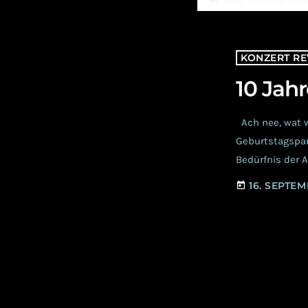
KONZERT RE
10 Jah
Ach nee, wat 
Geburtstagspar
Bedürfnis der 
Oberhausen erzä
16. SEPTE
today
“Wohnzimmer” O
eigenen Schlaf