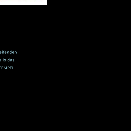
eifenden
alls das
TTEMPEL
itag Während im
wurde im