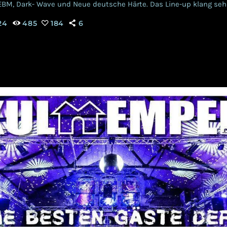
, EBM, Dark- Wave und Neue deutsche Härte. Das Line-up klang seh
nd, weckte Neugier und versprach neue, spannende Konzertmome
24
485
184
6
 letzten Jahr kam es zu zahlreichen Absagen geplanter Acts des 
grund verschiedener Diskussionen des politischen Standpunktes d