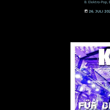
B. Elektro-Pop
vielverspreche
26. JULI 20
today
Hintergrund Im
Festivals, auf