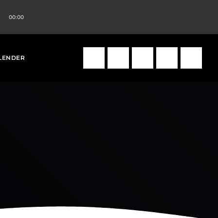
00:00
volume_up
search
LENDER