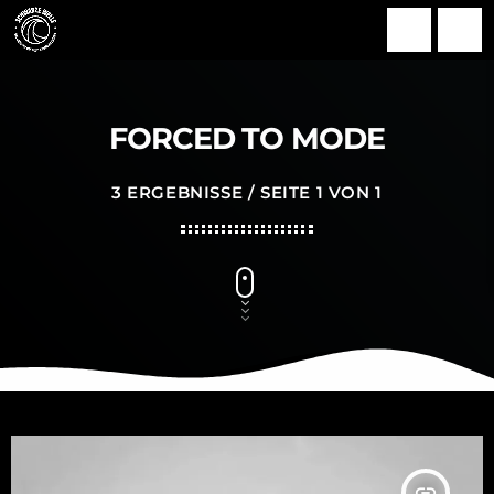
search
menu
FORCED TO MODE
3 ERGEBNISSE / SEITE 1 VON 1
insert_link