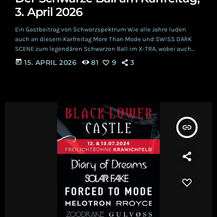
3. April 2026
Ein Gastbeitrag von Schwarzspektrum Wie alle Jahre luden
auch an diesem Karfreitag More Than Mode und SWISS DARK
SCENE zum legendären Schwarzen Ball im X-TRA, wobei auch
diesmal das Lineup wieder sehr vielversprechend für eine
today
15. APRIL 2026
81
9
3
rauschende Partynacht war. Traitrs, She Past Away, Forced to
Mode, IAMX, Aux Animaux, Emmon und Lone Assembly machen
doch ziemlich was her für einen Schwarzen Ball. Auch wenn man
große Namen am Schwarzen Ball gewohnt […]
insert_link