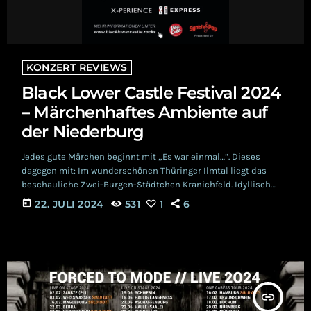
KONZERT REVIEWS
Black Lower Castle Festival 2024
– Märchenhaftes Ambiente auf
der Niederburg
Jedes gute Märchen beginnt mit „Es war einmal…“. Dieses
dagegen mit: Im wunderschönen Thüringer Ilmtal liegt das
beschauliche Zwei-Burgen-Städtchen Kranichfeld. Idyllisch
über dem Flussbett gelegen befindet sich die mittelalterliche
today
22. JULI 2024
531
1
6
Niederburg. Für verschiedene Veranstaltungen bietet die
Location eine märchenhafte Umgebung. Das dritte Jahr in Folge
wurde das Ambiente für das Black Lower Castle Festival, dieses
Mal am 12. und 13. Juli, in ein fröhliches Schwarz verzaubert. Die
Location Vom Wiesenparkplatz bis […]
insert_link