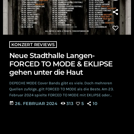
KONZERT REVIEWS
Neue Stadthalle Langen-
FORCED TO MODE & EKLIPSE
gehen unter die Haut
DEPECHE MODE Cover Bands gibt es viele. Doch mehreren
Quellen zufolge, gilt FORCED TO MODE als die Beste. Am 23.
Februar 2024 spielte FORCED TO MODE mit EKLIPSE oder
andersherum, im Rahmen der ‘One Caress Tour’, in der Neuen
today
26. FEBRUAR 2024
313
5
10
Stadthalle in Langen. An diesem Abend sollte klassische Musik
auf Elektronische treffen. Neue Stadthalle Langen An der
Location angekommen, ging es zuerst ins untere Geschoss zur
Garderobe, um Jacken und Mäntel […]