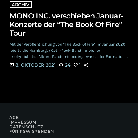
ARCHIV
MONO INC. verschieben Januar-
Konzerte der “The Book Of Fire”
Tour
Mit der Veröffentlichung von “The Book Of Fire” im Januar 2020
feierte die Hamburger Goth-Rock-Band ihr bisher
erfolgreichstes Album. Pandemiebedingt war es der Formation,
bestehend aus Martin Engler (Gesang), Manuel Antoni (Bass,
today
8. OKTOBER 2021
24
1
Gesang), Carl Fornia (Gitarre, Gesang) und Katha Mia
(Schlagzeug, Gesang) bisher unmöglich, auf der dazugehörigen
Tournee ihr Nummer-Eins-Album gebührend zu feiern. Dies
werden die Musiker jedoch 2022 nachholen. Um
Planungssicherheit und einen reibungslosen Ablauf der
Festivitäten zu gewährleisten, entschieden sich […]
AGB
IMPRESSUM
DATENSCHUTZ
FÜR RSW SPENDEN