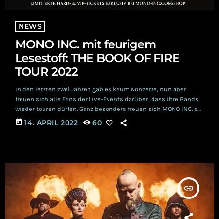
NEWS
MONO INC. mit feurigem
Lesestoff: THE BOOK OF FIRE
TOUR 2022
In den letzten zwei Jahren gab es kaum Konzerte, nun aber
freuen sich alle Fans der Live-Events darüber, dass ihre Bands
wieder touren dürfen. Ganz besonders freuen sich MONO INC. auf
ihre künftigen Auftritte , mussten sie, wie auch zahlreiche
today
14. APRIL 2022
60
andere Bands, ihre Tour bedauerlicherweise immer wieder
verschieben. Jetzt aber ziehen MONO INC., mit ihrer „The Book of
Fire“ Tour los. In knapp 16 Tagen geht die Band auf Reisen […]
insert_link