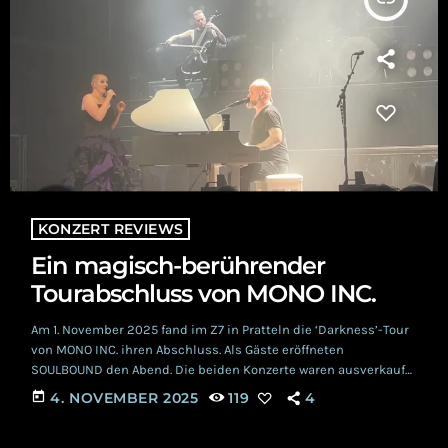
KONZERT REVIEWS
Ein magisch-berührender
Tourabschluss von MONO INC.
Am 1. November 2025 fand im Z7 in Pratteln die ‘Darkness’-Tour
von MONO INC. ihren Abschluss. Als Gäste eröffneten
SOULBOUND den Abend. Die beiden Konzerte waren ausverkauft
und das Schweizer Publikum feierte mit viel Freude dieses
today
4. NOVEMBER 2025
119
4
Ende einer erfolgreichen Tour. Viel mehr als eine Vorband
Starker Regen drängte die Besucher*innen früh in die