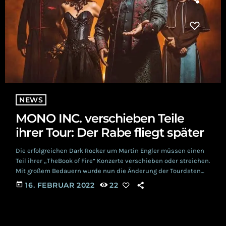
NEWS
MONO INC. verschieben Teile
ihrer Tour: Der Rabe fliegt später
Die erfolgreichen Dark Rocker um Martin Engler müssen einen
Teil ihrer „TheBook of Fire“ Konzerte verschieben oder streichen.
Mit großem Bedauern wurde nun die Änderung der Tourdaten
bekannt gegeben. Dazu hat die Band folgendes Statement
today
16. FEBRUAR 2022
22
veröffentlicht: „Liebe Raben, der Rest der Welt erklärt die
Pandemie größtenteils für beendet und macht dadurch
Tourneen durch volle Arenen wieder möglich – Deutschland
leider nicht. Dadurch sind wir leider gezwungen, mit […]