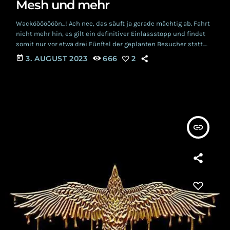
Mesh und mehr
Wackööööööön...! Ach nee, das säuft ja gerade mächtig ab. Fahrt
nicht mehr hin, es gilt ein definitiver Einlassstopp und findet
somit nur vor etwa drei Fünftel der geplanten Besucher statt.
Was das mit dem M'ERA LUNA 2023 zu tun hat? Ganz einfach:
today
3. AUGUST 2023
666
2
ein geschätzter Kollege und jahrelanger M'ERA Besucher
berichtete von einer alten Bauernweisheit die besage, dass
wenn das WOA im Schlamm ersäuft, es auf dem Hildesheimer
Kultfestival staubig wird. […]
insert_link