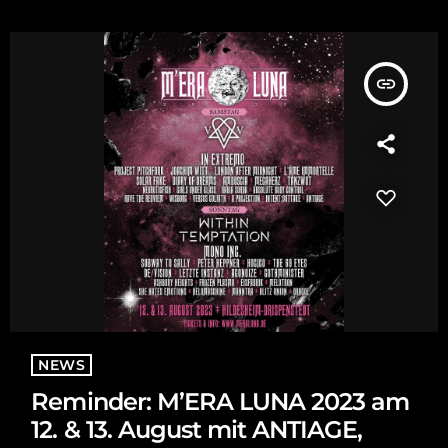
Industriehalle – ein Glück für die Menschen am Merchstand von
SOULBOUND war, dass sie in ihrem Zelt […]
insert_link
NEWS
Reminder: M’ERA LUNA 2023 am
12. & 13. August mit ANTIAGE,