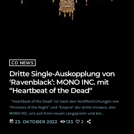
CD NEWS
Dritte Single-Auskopplung von
‘Ravenblack’: MONO INC. mit
“Heartbeat of the Dead“
“Heartbeat of the Dead" ist nach den Veröffentlichungen von
“Princess of the Night" und “Empire" der dritte Hinweis, den
MONO INC. uns auf ihren neuen Langspieler und die
dazugehörige Tour geben. ‘Ravenblack’ erscheint am 20. Januar
today
23. OKTOBER 2022
133
2
2023 unter dem Label NOCUT. “Noch so lange warten.”, werden
sich die Anhänger*innen der Dark Rock Formation aus Hamburg