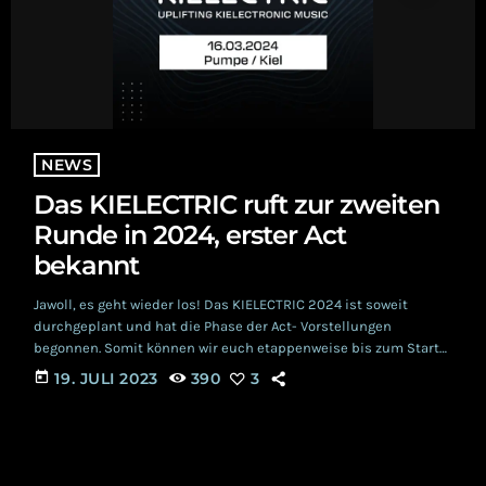
NEWS
Das KIELECTRIC ruft zur zweiten
Runde in 2024, erster Act
bekannt
Jawoll, es geht wieder los! Das KIELECTRIC 2024 ist soweit
durchgeplant und hat die Phase der Act- Vorstellungen
begonnen. Somit können wir euch etappenweise bis zum Start
des Vorverkaufs für genau diesen in Form bringen. Die Wurzeln
today
19. JULI 2023
390
3
2023 standen runde Geburtstage von ROBERT KORITTKE und
seiner Frau an. Wie bestimmt auch der eine oder andere von
euch, hatte der ROBERT da so eine Schnapsidee: warum nicht
ein Festival zum Ehrentag? […]