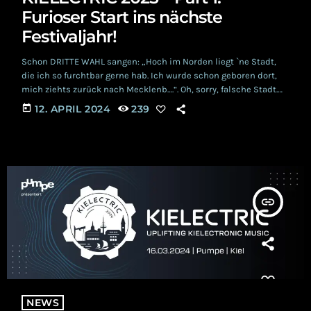
Furioser Start ins nächste
Festivaljahr!
Schon DRITTE WAHL sangen: „Hoch im Norden liegt `ne Stadt,
die ich so furchtbar gerne hab. Ich wurde schon geboren dort,
mich ziehts zurück nach Mecklenb….“. Oh, sorry, falsche Stadt.
Aber Kiel ist auch schön und insbesondere das KIELECTRIC ist
today
12. APRIL 2024
239
gar wunderhübsch! Wir haben dieses junge Festival ja schon
von Anfang an begleitet und uns persönlich zweimal von der
gelungenen Umsetzung überzeugen können. Hier könnt ihr
unsere Erfahrungen vom KIELECTRIC […]
insert_link
NEWS