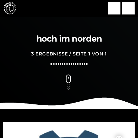
search
menu
hoch im norden
3 ERGEBNISSE / SEITE 1 VON 1
insert_link