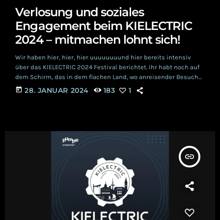
Verlosung und soziales
Engagement beim KIELECTRIC
2024 – mitmachen lohnt sich!
Wir haben hier, hier, hier uuuuuuuund hier bereits intensiv
über das KIELECTRIC 2024 Festival berichtet. Ihr habt noch auf
dem Schirm, das in dem flachen Land, wo anreisender Besuch
schon Stunden vor Ankunft sichtbar ist und Schafe bei Wind
today
28. JANUAR 2024
183
1
gern mal in einem 30 Grad Winkel stehen, ein neues dunkel-
elektronisches Festival entstanden ist? Ja, dort wo das Bier so
herb ist, wie der Humor der Eingeborenen. Die Gegend, wo […]
insert_link