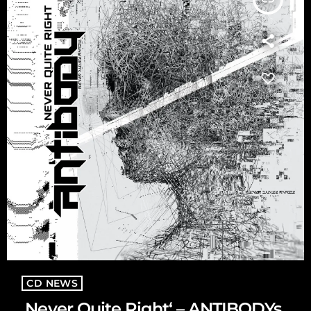
CD NEWS
‚Never Quite Right‘ – ANTIBODYs