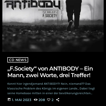
CD NEWS
„F.Society“ von ANTIBODY – Ein
Mann, zwei Worte, drei Treffer!
Kennt hier irgendjemand ANTIBODY?! Nein, niemand?? Das
klassische Problem des Königs im eigenen Lande... Dabei liegt
seine Homebase mitten in einer der bevölkerungsreichten
Gegenden unseres Landes! Der feine Herr kommt aus der
today
1. MAI 2023
208
2
Nachbarschaft des DJ HOOLIGAN, also mitten aus Bottrop im