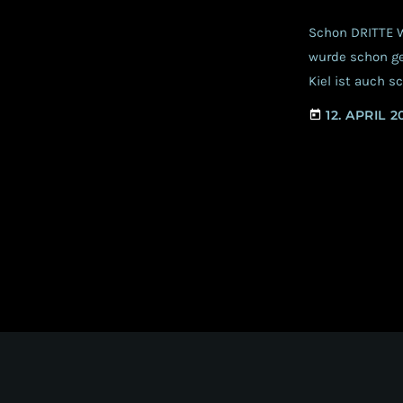
Schon DRITTE WA
wurde schon geb
Kiel ist auch 
junge Festival
12. APRIL 2
today
gelungenen Ums
[…]