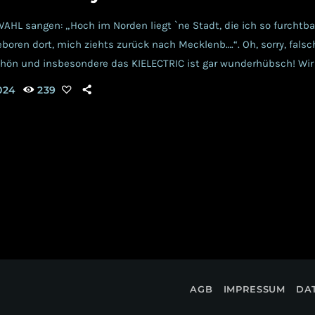
HL sangen: „Hoch im Norden liegt `ne Stadt, die ich so furchtbar
oren dort, mich ziehts zurück nach Mecklenb….“. Oh, sorry, falsc
schön und insbesondere das KIELECTRIC ist gar wunderhübsch! Wi
 ja schon von Anfang an begleitet und uns persönlich zweimal von
024
239
etzung überzeugen können. Hier könnt ihr unsere Erfahrungen 
AGB
IMPRESSUM
DA