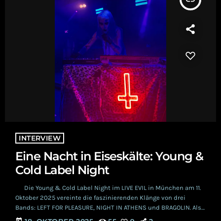
INTERVIEW
Eine Nacht in Eiseskälte: Young &
Cold Label Night
Die Young & Cold Label Night im LIVE EVIL in München am 11.
Oktober 2025 vereinte die faszinierenden Klänge von drei
Bands: LEFT FOR PLEASURE, NIGHT IN ATHENS und BRAGOLIN. Als
die Dunkelheit über die Stadt hereinbrach, erfüllten die
today