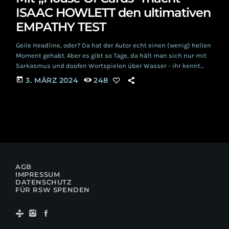
ISAAC HOWLETT den ultimativen
EMPATHY TEST
Geile Headline, oder? Da hat der Autor echt einen (wenig) hellen
Moment gehabt. Aber es gibt so Tage, da hält man sich nur mit
Sarkasmus und doofen Wortspielen über Wasser - ihr kennt
das... Soll aber hier gar nicht das Thema sein. Schließlich gibt es
today
3. MÄRZ 2024
248
endlich neue Musik von EMPATHY TEST, zumindest theoretisch.
Denn der mit "House Of Cards" getane Schritt in eine
Solokarriere ist eher eine Notwendigkeit für ISAAC HOWLETT, […]
AGB
IMPRESSUM
DATENSCHUTZ
FÜR RSW SPENDEN