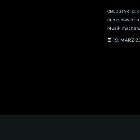
CØLDSTAR ist 
dem schweizer
Musik machen. 
Acts wie X-O-P
19. MÄRZ 2
today
sind, zum ande
könnten. Das ge