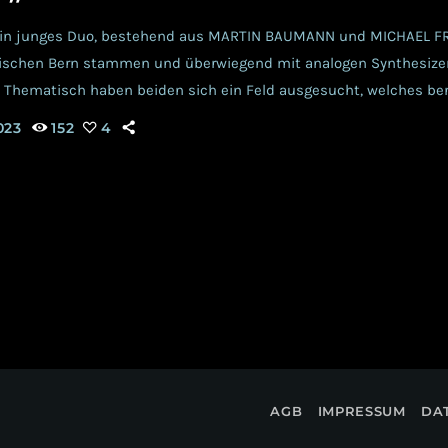
ein junges Duo, bestehend aus MARTIN BAUMANN und MICHAEL FR
ischen Bern stammen und überwiegend mit analogen Synthesize
Thematisch haben beiden sich ein Feld ausgesucht, welches ber
LANET beackert wird. Dies zeigt zum einen, wie open-minded dies
023
152
4
ren lässt es aber auch erahnen, wie schwer sie es damit in der 
rade […]
AGB
IMPRESSUM
DA