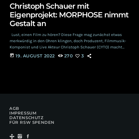
Christoph Schauer mit
Eigenprojekt: MORPHOSE nimmt
Gestalt an
Lust, einen Film zu hören? Diese Frage mag zunächst etwas
merkwürdig in den Ohren klingen, doch Produzent, Filmmusik-
Komponist und Live Akteur Christoph Schauer (CYTO) macht
genau das mit seinem Projekt MORPHOSE möglich. Grund genug
today
19. AUGUST 2022
270
3
also, um euch etwas mehr über Künstler und Projekt zu
erzählen. Dunkel, dynamisch und intensiv laden die Electro-
Tracks des gebürtigen Hannoveraners unser geistiges Auge zur
Betrachtung ein und nehmen in den Tiefen der […]
AGB
IMPRESSUM
DATENSCHUTZ
FÜR RSW SPENDEN