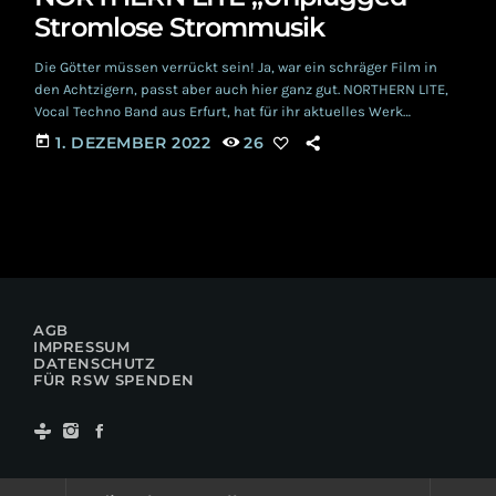
Stromlose Strommusik
Die Götter müssen verrückt sein! Ja, war ein schräger Film in
den Achtzigern, passt aber auch hier ganz gut. NORTHERN LITE,
Vocal Techno Band aus Erfurt, hat für ihr aktuelles Werk
'Unplugged' sämtliche Stecker gezogen und präsentiert Songs
today
1. DEZEMBER 2022
26
aus der mittlerweile 25 Jahre währenden Karriere eben
vollständig analog. Daher ist die Eingangsfrage durchaus
berechtigt! Und sie kann mit einer Gegenfrage beantwortet
werden: Waren sie das nicht schon immer? Immer am […]
AGB
IMPRESSUM
DATENSCHUTZ
FÜR RSW SPENDEN