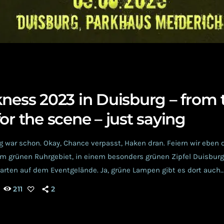
kness 2023 in Duisburg – from 
or the scene – just saying
 war schon. Okay, Chance verpasst, Haken dran. Feiern wir eben 
m grünen Ruhrgebiet, in einem besonders grünen Zipfel Duisbur
arten auf dem Eventgelände. Ja, grüne Lampen gibt es dort auch...
? Fast! Es wäre beinahe perfekt, aber besser geht immer. So habe
211
2
s der Not (der Eventmarkt steckt bekanntlich gerade in heftigen 
ion) eine […]