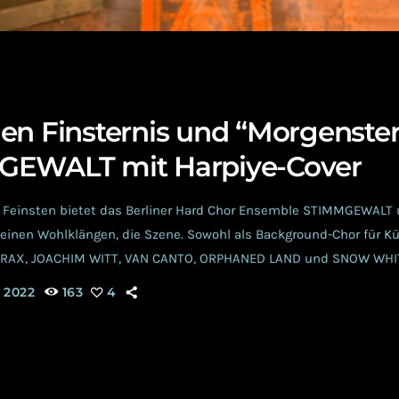
en Finsternis und “Morgenster
GEWALT mit Harpiye-Cover
Feinsten bietet das Berliner Hard Chor Ensemble STIMMGEWALT 
seinen Wohlklängen, die Szene. Sowohl als Background-Chor für Kü
RAX, JOACHIM WITT, VAN CANTO, ORPHANED LAND und SNOW WHIT
ständiger Act, beweisen die 12 STIMMGEWALTigen Sänger*innen ih
 2022
163
4
n von Songs, die der Metal-, Gothic- und Rock-Szene entspringen.
rangieren die Hard-Chorer, die bereits auf den einschlägig bekan
zum Beispiel […]