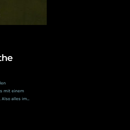
the
den
gs mit einem
 Also alles im
n die
Turbulenzen;