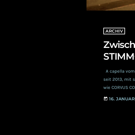
ARCHIV
Zwisch
STIMM
A capella vom 
seit 2013, mit 
wie CORVUS CO
auch als eigen
16. JANUAR
today
Interpretatione
und gewandt, ar
Festivals, wie 