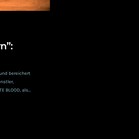
n”:
und bereichert
nstler,
E BLOOD, als
r Gespür für
 Kunstreich
nten Szene-