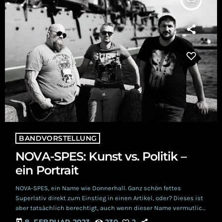
BANDVORSTELLUNG
NOVA-SPES: Kunst vs. Politik –
ein Portrait
NOVA-SPES, ein Name wie Donnerhall. Ganz schön fettes
Superlativ direkt zum Einstieg in einen Artikel, oder? Dieses ist
aber tatsächlich berechtigt, auch wenn dieser Name vermutlich
nur einem verhältnismäßig kleinen Kreis an Personen bisher
today
8. FEBRUAR 2023
230
2