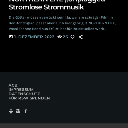
Stromlose Strommusik
Die Götter müssen verrückt sein! Ja, war ein schräger Film in
den Achtzigern, passt aber auch hier ganz gut. NORTHERN LITE,
Vocal Techno Band aus Erfurt, hat für ihr aktuelles Werk
'Unplugged' sämtliche Stecker gezogen und präsentiert Songs
today
1. DEZEMBER 2022
26
aus der mittlerweile 25 Jahre währenden Karriere eben
vollständig analog. Daher ist die Eingangsfrage durchaus
berechtigt! Und sie kann mit einer Gegenfrage beantwortet
werden: Waren sie das nicht schon immer? Immer am […]
AGB
IMPRESSUM
DATENSCHUTZ
FÜR RSW SPENDEN