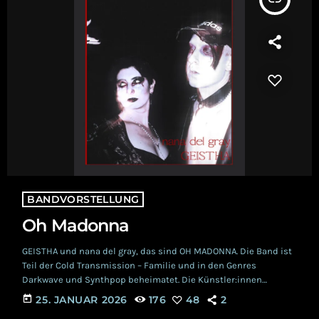
BANDVORSTELLUNG
Oh Madonna
GEISTHA und nana del gray, das sind OH MADONNA. Die Band ist
Teil der Cold Transmission – Familie und in den Genres
Darkwave und Synthpop beheimatet. Die Künstler:innen
begannen ihre Reise 2024 und veröffentlichen Ende Januar ihre
today
25. JANUAR 2026
176
48
2
dritte Single ''Devotion''. Schwarz und Rot, das sind die