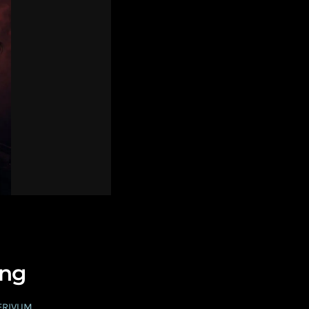
ung
PERIVUM