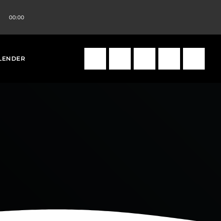
00:00
volume_up
search
LENDER