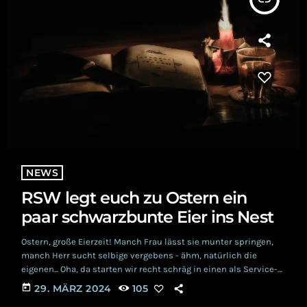
NEWS
RSW legt euch zu Ostern ein
paar schwarzbunte Eier ins Nest
Ostern, große Eierzeit! Manch Frau lässt sie munter springen,
manch Herr sucht selbige vergebens - ähm, natürlich die
eigenen... Oha, da starten wir recht schräg in einen als Service-
Post gedachten Artikel... Also, Ostern ist eine anstrengende Zeit
today
29. MÄRZ 2024
105
mit Tanzverboten und allerlei religiösem Traditionskram. Bei