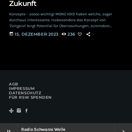
Zukunft
Konzepte – soooo wichtig! MONO VOID haben welche, sogar
durchaus interessante. Insbesondere das Konzept von
'Zeitgeist' birgt Potential für Überraschungen, zumindest
theoretisch. Also eigentlich blicken wir beim Hören ihres
today
15. DEZEMBER 2023
236
Werkes in die Zukunft, in der Indie Rock, Post Punk et cetera ein
nostalgisches Revival erleben. Als Kritiker möchte man sich an
dieser Stelle eigentlich mit einem Vorschlaghammer das
eigene Gesicht neu modellieren, da die Mehrzahl der heute
gefeierten Genre- Substilistiken […]
AGB
IMPRESSUM
DATENSCHUTZ
FÜR RSW SPENDEN
Radio Schwarze Welle