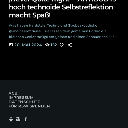
hoch technoide Selbstreflektion
macht Spaß!
Was haben Hardstyle, Techno und Stroboskopdisko
gemeinsam? Genau, sie lassen dem gemeinen Gothic die
bleichen Gesichtszüge entgleisen und einen Schauer des Ekels
ob dieses Hedonismus über den Rücken laufen. Und was haben
today
20. MAI 2024
152
DARKTUNES, RADIO SCHWARZE WELLE und RESISTANZ
gemeinsam? Rischtisch – sie glauben an das Potential des hier
zu besprechenden Künstlers und seiner Werke. ANTIBODY tritt
an, um mit 'Never Quite Right' die düstere Industrial- Disko
ordentlich aufzuräumen. Wir haben […]
AGB
IMPRESSUM
DATENSCHUTZ
FÜR RSW SPENDEN