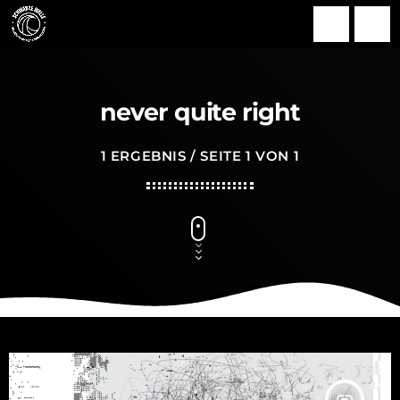
search
menu
never quite right
1 ERGEBNIS / SEITE 1 VON 1
insert_link