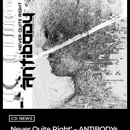
CD NEWS
‚Never Quite Right‘ – ANTIBODYs