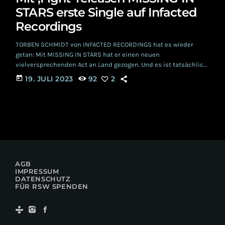
STARS erste Single auf Infacted
Recordings
TORBEN SCHMIDT von INFACTED RECORDINGS hat es wieder
getan: Mit MISSING IN STARS hat er einen neuen
vielversprechenden Act an Land gezogen. Und es ist tatsächlich
ein riesiger Zufall, dass wir aus der Redaktion vom RADIO
today
19. JULI 2023
92
2
SCHWARZE WELLE selbst gerade erst über diesen Act gestolpert
sind. Nun also füllen MISSING IN STARS das Festival- bedingte
Sommerloch mit ihrer Single „Fight“. MISSING IN STARS Hinter
MISSING IN STARS steckt DANIEL GUENTHER, […]
AGB
IMPRESSUM
DATENSCHUTZ
FÜR RSW SPENDEN