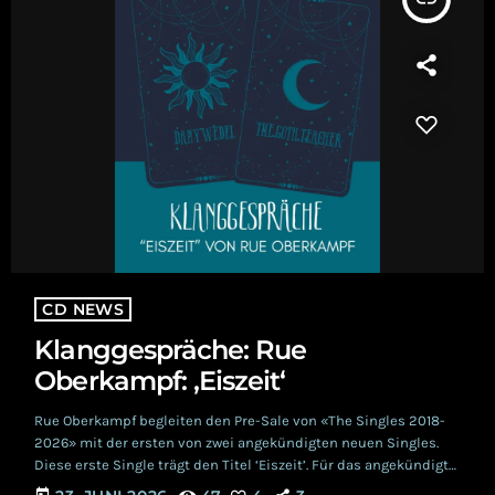
CD NEWS
Klanggespräche: Rue
Oberkampf: ‚Eiszeit‘
Rue Oberkampf begleiten den Pre-Sale von «The Singles 2018-
2026» mit der ersten von zwei angekündigten neuen Singles.
Diese erste Single trägt den Titel ‘Eiszeit’. Für das angekündigte
Album verantwortlich zeichnen sich Julia de Jouy und Oliver
today