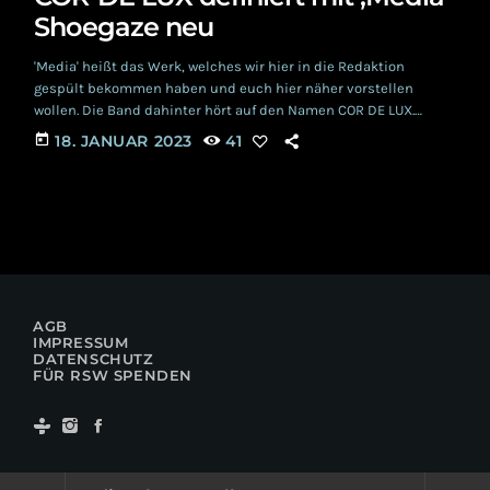
Shoegaze neu
'Media' heißt das Werk, welches wir hier in die Redaktion
gespült bekommen haben und euch hier näher vorstellen
wollen. Die Band dahinter hört auf den Namen COR DE LUX.
Gegründet wurde sie aus der kleinen lokalen Szene in North
today
18. JANUAR 2023
41
Carolina heraus, bei der sich die Gründungsmitglieder eher
zufällig trafen und fanden. Den Urknall verursachten Sängerin
DAWN MORAGA und Gitarrist TIM LUSK, letzterer übernimmt
auch Gesangsparts, während Erstgenannte auch Gitarre spielt.
[…]
AGB
IMPRESSUM
DATENSCHUTZ
FÜR RSW SPENDEN