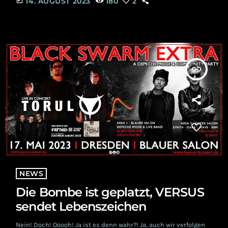
today
14. AUGUST 2023
180
2
auch wieder etwas zum neuesten Release sagen.
„Scheisstränen“ ist ein durchaus persönlicher Song. Also
zwangsläufig sozio- kulturell. Hach, schön hoch gestapelt. Aber
hey, es kann und muss ja nicht immer um das […]
insert_link
NEWS
Die Bombe ist geplatzt, VERSUS
sendet Lebenszeichen
Nein! Doch! Ooooh! Ja ist es denn wahr?! Ja, auch wir verfolgen