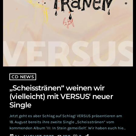
CD NEWS
„Scheisstränen“ weinen wir
(vielleicht) mit VERSUS‘ neuer
Single
Jetzt geht es aber Schlag auf Schlag! VERSUS präsentieren am
18. August bereits ihre zweite Single „Scheisstränen“ vom
kommenden Album 'III: In Stein gemeißelt'. Wir haben euch hier
schon die erste Single „Ich bin“ vorgestellt und dürfen euch