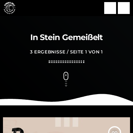
search
menu
In Stein Gemeißelt
3 ERGEBNISSE / SEITE 1 VON 1
insert_link