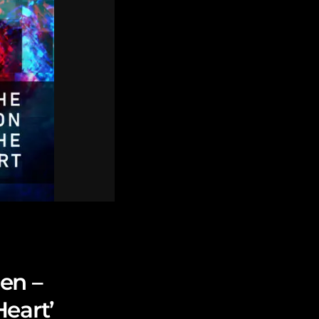
en –
eart’