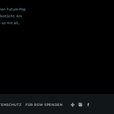
hen Future-Pop
entlicht. Am
so mit all
ie 12 Tracks
rrückt werdet
TENSCHUTZ
FÜR RSW SPENDEN