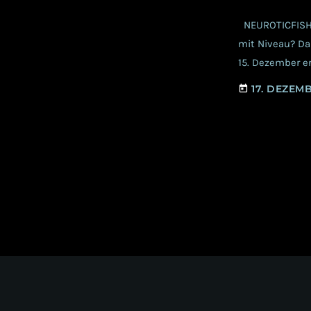
NEUROTICFISH 
mit Niveau? Da
15. Dezember er
unseren Herzen
17. DEZEM
today
offenbaren so w
und sie dennoc