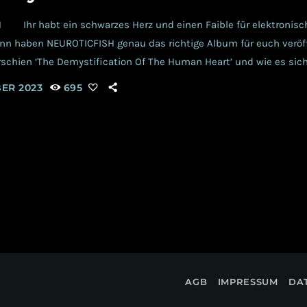
Ihr habt ein schwarzes Herz und einen Faible für elektronisc
nn haben NEUROTICFISH genau das richtige Album für euch veröff
schien ‘The Demystification Of The Human Heart’ und wie es sich 
sneigungen verhält- sie sind Fluch und Segen zugleich. Warum? D
BER 2023
695
ahnsinnig viel Stärke und Zerbrechlichkeit, dass ihr innerlich ve
h […]
AGB
IMPRESSUM
DA