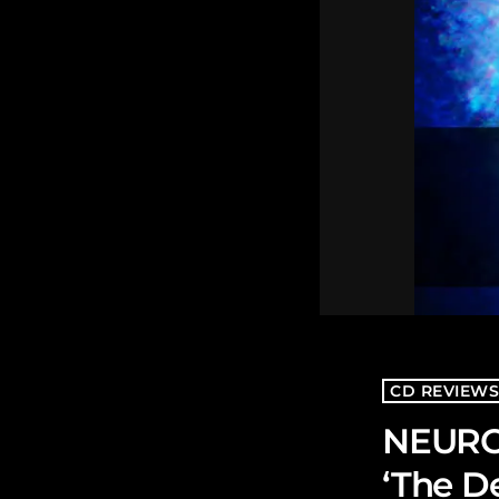
CD REVIEW
NEUROT
‘The D