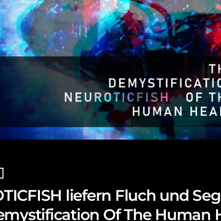
S
ICFISH liefern Fluch und Seg
emystification Of The Human H