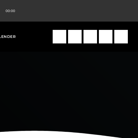
00:00
volume_up
search
LENDER