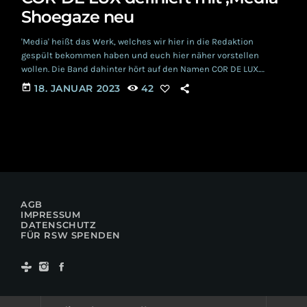
Shoegaze neu
'Media' heißt das Werk, welches wir hier in die Redaktion
gespült bekommen haben und euch hier näher vorstellen
wollen. Die Band dahinter hört auf den Namen COR DE LUX.
Gegründet wurde sie aus der kleinen lokalen Szene in North
today
18. JANUAR 2023
42
Carolina heraus, bei der sich die Gründungsmitglieder eher
zufällig trafen und fanden. Den Urknall verursachten Sängerin
DAWN MORAGA und Gitarrist TIM LUSK, letzterer übernimmt
auch Gesangsparts, während Erstgenannte auch Gitarre spielt.
[…]
AGB
IMPRESSUM
DATENSCHUTZ
FÜR RSW SPENDEN