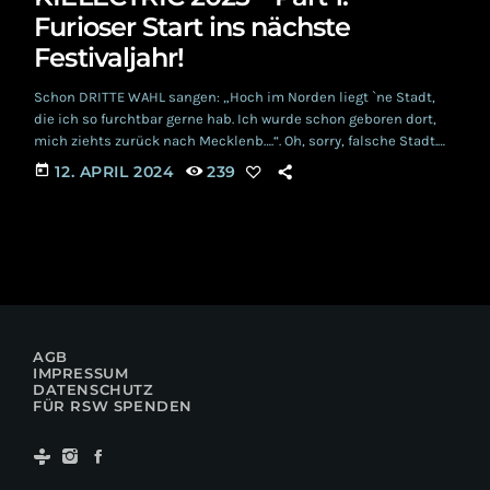
Furioser Start ins nächste
Festivaljahr!
Schon DRITTE WAHL sangen: „Hoch im Norden liegt `ne Stadt,
die ich so furchtbar gerne hab. Ich wurde schon geboren dort,
mich ziehts zurück nach Mecklenb….“. Oh, sorry, falsche Stadt.
Aber Kiel ist auch schön und insbesondere das KIELECTRIC ist
today
12. APRIL 2024
239
gar wunderhübsch! Wir haben dieses junge Festival ja schon
von Anfang an begleitet und uns persönlich zweimal von der
gelungenen Umsetzung überzeugen können. Hier könnt ihr
unsere Erfahrungen vom KIELECTRIC […]
AGB
IMPRESSUM
DATENSCHUTZ
FÜR RSW SPENDEN