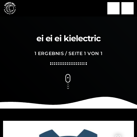
search
menu
ei ei ei kielectric
1 ERGEBNIS / SEITE 1 VON 1
insert_link