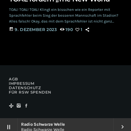
TOAL! TOAL! TOAL! Klingt ein bisschen wie ein Reporter mit
Sprachfehler beim Sieg der besseren Mannschaft im Stadion?
Alles falsch! Okay, das mit dem Sprachfehler ist nicht ganz
auszuschließen, aber der Rest liegt am Rande des berühmten
today
9. DEZEMBER 2023
190
1
Holzweges. Eigentlich ist es das ultimative Heureka des Autors
dieses Beitrages, beim Hören der neuen Single 'The New World'
von TOAL. Warum diese Begeisterung? Immer ruhig mit den
fußkranken Lastkähnen, das erfahrt ihr […]
AGB
IMPRESSUM
DATENSCHUTZ
FÜR RSW SPENDEN
Radio Schwarze Welle
pause
keyboard_arrow_right
Radio Schwarze Welle