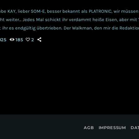
iebe KAY, lieber SOM-E, besser bekannt als PLATRONIC, wir müssen
cht weiter… Jedes Mal schickt ihr verdammt heiße Eisen, aber mit
 ihr es endgültig übertrieben. Der Walkman, den mir die Redaktio
lassen hat, war noch ein Original! Mundgeklöppelt vom Großmeist
025
185
2
Dynastie. Mit den bloßen Fingernägeln aus edelstem Piermont- […]
AGB
IMPRESSUM
DA