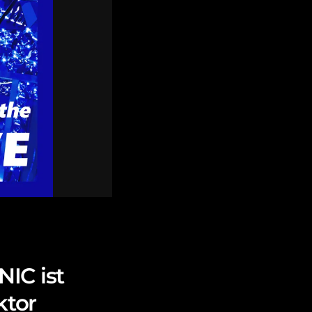
IC ist
ktor