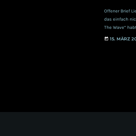
Offener Brief L
das einfach ni
The Wave“ habt
leihweise über
15. MÄRZ 2
today
China der Gin 