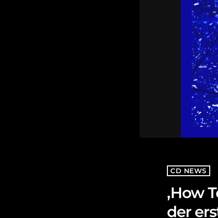
CD NEWS
‚How T
der er