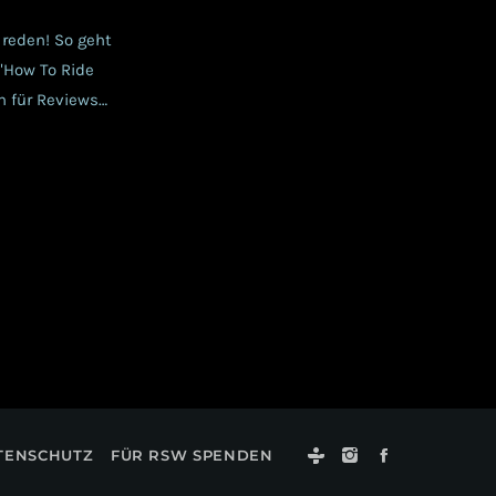
 reden! So geht
 "How To Ride
n für Reviews
er Aiwa Nger im
TENSCHUTZ
FÜR RSW SPENDEN