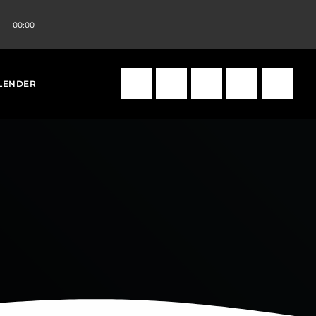
00:00
volume_up
search
LENDER