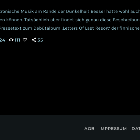
tronische Musik am Rande der Dunkelheit Besser hätte wohl auch
en können. Tatsächlich aber findet sich genau diese Beschreibu
 Pressetext zum Debütalbum ‚Letters Of Last Resort‘ der finnisch
 denn alles passt erdenklich gut zusammen. Schließlich hat das L
024
111
55
ne ja bekanntlich seine ganz eigene Dunkelheit, Kultur und Histo
al gemeinsam rein, auf welchem Weg […]
AGB
IMPRESSUM
DA