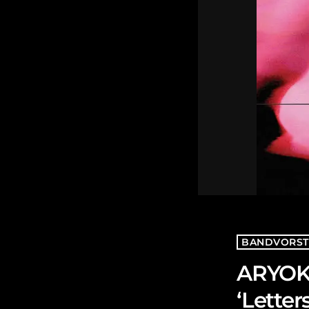
BANDVORST
ARYOKA
‘Letter