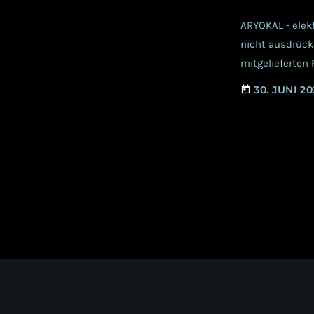
ARYOKAL - elek
nicht ausdrück
mitgelieferten
wieder. Schön,
30. JUNI 2
today
Mitternachtsson
doch einfach m