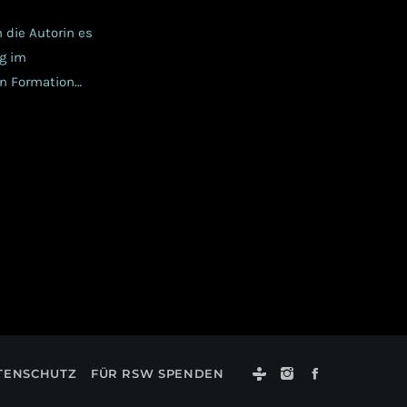
 die Autorin es
ng im
en Formation
and der
rie. Hören wir
TENSCHUTZ
FÜR RSW SPENDEN