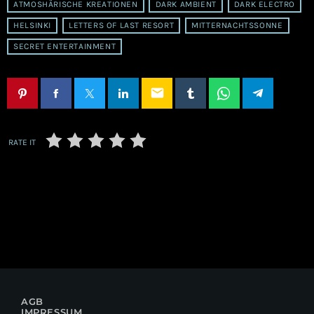
ATMOSHÄRISCHE KREATIONEN
DARK AMBIENT
DARK ELECTRO
HELSINKI
LETTERS OF LAST RESORT
MITTERNACHTSSONNE
SECRET ENTERTAINMENT
email
RATE IT
AGB
IMPRESSUM