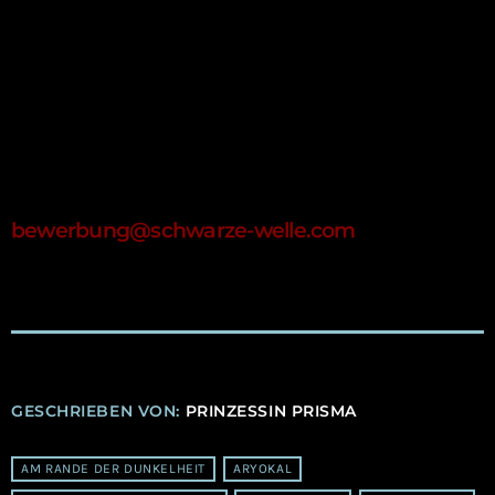
Teile uns mit, für welche Position du dich
interessierst, und warum du dich für unser Gothic
Online Radio engagieren möchtest. Gemeinsam
können wir die dunkle Seite der Musik feiern und
eine lebendige Community aufbauen! Worauf
wartest du? Mach mit!
bewerbung@schwarze-welle.com
GESCHRIEBEN VON:
PRINZESSIN PRISMA
AM RANDE DER DUNKELHEIT
ARYOKAL