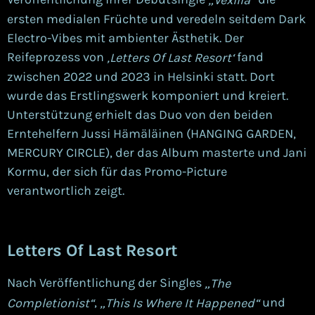
ersten medialen Früchte und veredeln seitdem Dark
Electro-Vibes mit ambienter Ästhetik. Der
Reifeprozess von
fand
‚
Letters Of Last Resort‘
zwischen 2022 und 2023 in Helsinki
statt. Dort
wurde das Erstlingswerk
komponiert und kreiert.
Unterstützung erhielt das Duo von den beiden
Erntehelfern
Jussi Hämäläinen
(HANGING GARDEN
,
M
ERCURY CIRCLE
),
der das
Album mastert
e und
Jani
Kormu,
der sich für das Promo-Picture
verantwortlich zeigt
.
Letters Of Last Resort
Nach Veröffentlichung der Singles
„The
,
und
Completionist“
„This Is Where It Happened“