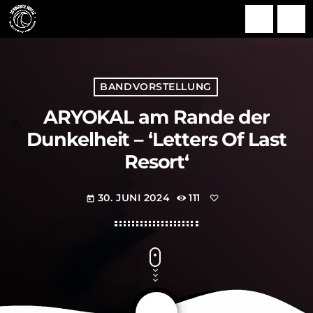
search
menu
BANDVORSTELLUNG
ARYOKAL am Rande der
Dunkelheit – ‘Letters Of Last
Resort‘
30. JUNI 2024
111
today
share
email