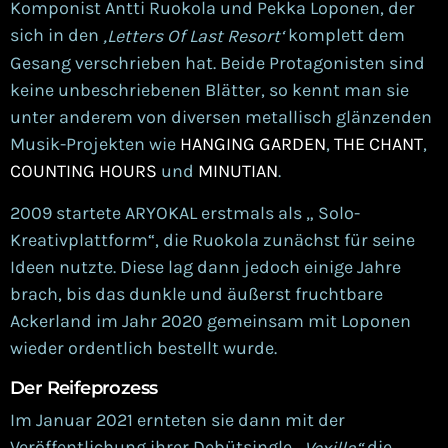
Komponist Antti Ruokola und Pekka Loponen, der
sich in den
komplett dem
‚Letters Of Last Resort‘
Gesang verschrieben hat.
Beide Protagonisten sind
keine unbeschriebenen Blätter, so kennt man sie
unter anderem von
diversen
metallisch glänzenden
Musik-Projekten wie
HANGING GARDEN
,
THE CHANT
,
COUNTING HOURS
und
MINUTIAN
.
2
009 startete ARYOKAL erstmals als „ Solo-
Kreativplattform“,
die
Ruokola
zunächst für seine
Ideen nutzte. Diese lag dann jedoch
einige Jahre
brach, bis d
as
dunkle und äußerst
fruchtbare
Acker
land im Jahr
2020
gemeinsam
mit
Loponen
wieder ordentlich bestellt wurde.
D
er Reifeprozess
I
m Januar 2021 ernteten sie dann mit der
Veröffentlichung ihrer Debütsingle
die
„Vexilla“