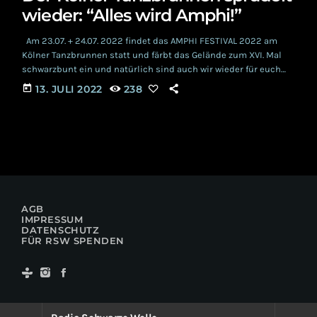
wieder: “Alles wird Amphi!”
Am 23.07. + 24.07. 2022 findet das AMPHI FESTIVAL 2022 am
Kölner Tanzbrunnen statt und färbt das Gelände zum XVI. Mal
schwarzbunt ein und natürlich sind auch wir wieder für euch
dabei. Das Credo der Veranstaltung lautet “Alles wird Amphi!”
today
13. JULI 2022
238
und garantiert den Szene-Liebhabern, von Romantik bis zum
Cyberpunk, wieder ein umfangreiches Rahmenprogramm auf
und neben den drei Bühnen. https://youtu.be/_flUxkpUkj0
Lesungen, Partys und Konzerte erwarten euch also auch […]
AGB
IMPRESSUM
DATENSCHUTZ
FÜR RSW SPENDEN