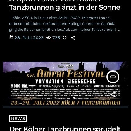
Tanzbrunnen glänzt in der Sonne
Köln. 27°C. Die Frisur sitzt. AMPHI 2022. Mit guter Laune,
unbeschreiblicher Vorfreude und Kollege Connor im Gepäck,
ging die Reise nun endlich los. Auf, zum Kölner Tanzbrunnen!
Die zweijährige Geduldsprobe gemeistert, ließen sich die
today
28. JULI 2022
725
Wettergötter an diesem Wochenende nun wirklich nicht
lumpen und belohnten die 12.500-köpfige AMPHI Familie mit
dem herrlichsten Sonnenschein. Im Vorfeld die Infos zur
Anreise mit dem Auto gut studiert, war der kostenlose
Messeparkplatz auch […]
insert_link
NEWS
Der Kölner Tanzbrunnen sprudelt