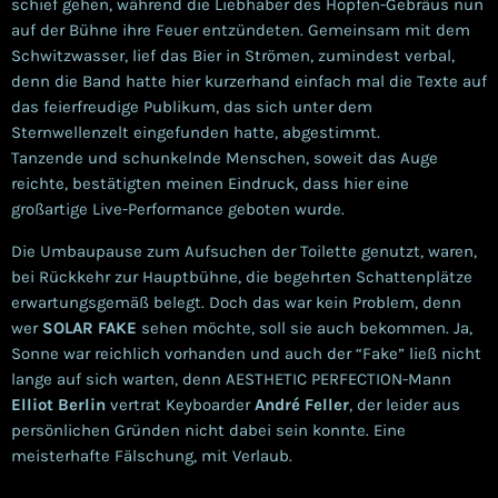
schief gehen, während die Liebhaber des Hopfen-Gebräus nun
auf der Bühne ihre Feuer entzündeten.
Gemeinsam mit dem
Schwitzwasser, lief das Bier in Strömen, zumindest verbal,
denn die Band hatte hier kurzerhand einfach mal die Texte auf
das feierfreudige Publikum, das sich unter dem
Sternwellenzelt eingefunden hatte, abgestimmt.
Tanzende und schunkelnde Menschen, soweit das Auge
reichte, bestätigten meinen Eindruck, dass hier eine
großartige Live-Performance geboten wurde.
Die Umbaupause zum Aufsuchen der Toilette genutzt, waren,
bei Rückkehr zur Hauptbühne, die begehrten Schattenplätze
erwartungsgemäß belegt. Doch das war kein Problem, denn
wer
SOLAR FAKE
sehen möchte, soll sie auch bekommen. Ja,
Sonne war reichlich vorhanden und auch der “Fake” ließ nicht
lange auf sich warten, denn AESTHETIC PERFECTION-Mann
Elliot Berlin
vertrat Keyboarder
André Feller
, der leider aus
persönlichen Gründen nicht dabei sein konnte. Eine
meisterhafte Fälschung, mit Verlaub.