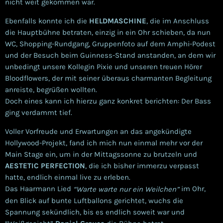
nicht weit gekommen war.
Ebenfalls konnte ich die
HELDMASCHINE
, die im Anschluss
die Hauptbühne betraten, einzig in ein Ohr schieben, da nun
WC, Shopping-Rundgang, Gruppenfoto auf dem Amphi-Podest
und der Besuch beim Guinness-Stand anstanden, an dem wir
unbedingt unsere Kollegin Pixie und unseren treuen Hörer
Bloodflowers, der mit seiner überaus charmanten Begleitung
anreiste, begrüßen wollten.
Doch eines kann ich hierzu ganz konkret berichten: Der Bass
ging verdammt tief.
Voller Vorfreude und Erwartungen an das angekündigte
Hollywood-Projekt, fand ich mich nun einmal mehr vor der
Main Stage ein, um in der Mittagssonne zu brutzeln und
AESTETIC PERFECTION
, die ich bisher immerzu verpasst
hatte,
endlich einmal live zu erleben.
Das Haarmann Lied
im Ohr,
“Warte warte nur ein Weilchen”
den Blick auf bunte Luftballons gerichtet, wuchs die
Spannung sekündlich, bis es endlich soweit war und