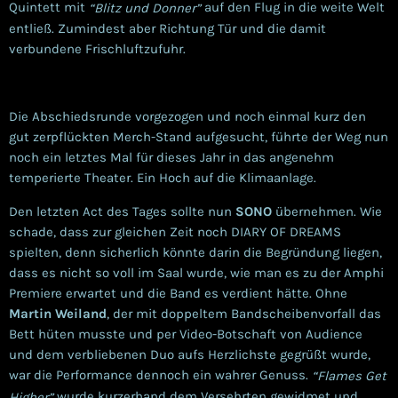
Quintett mit
auf den Flug in die weite Welt
“Blitz und Donner”
entließ. Zumindest aber Richtung Tür und die damit
verbundene Frischluftzufuhr.
Die Abschiedsrunde vorgezogen und noch einmal kurz den
gut zerpflückten Merch-Stand aufgesucht, führte der Weg nun
noch ein letztes Mal für dieses Jahr in das angenehm
temperierte Theater. Ein Hoch auf die Klimaanlage.
Den letzten Act des Tages sollte nun
SONO
übernehmen. Wie
schade, dass zur gleichen Zeit noch DIARY OF DREAMS
spielten, denn sicherlich könnte darin die Begründung liegen,
dass es nicht so voll im Saal wurde, wie man es zu der Amphi
Premiere erwartet und die Band es verdient hätte.
Ohne
Martin Weiland
, der mit doppeltem Bandscheibenvorfall das
Bett hüten musste und per Video-Botschaft von Audience
und dem verbliebenen Duo aufs Herzlichste gegrüßt wurde,
war die Performance dennoch ein wahrer Genuss.
“Flames Get
wurde kurzerhand dem Versehrten gewidmet und
Higher”