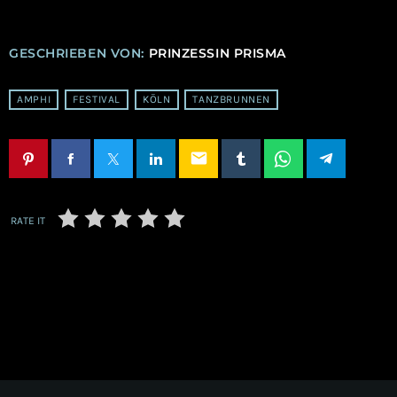
GESCHRIEBEN VON:
PRINZESSIN PRISMA
AMPHI
FESTIVAL
KÖLN
TANZBRUNNEN
email
RATE IT