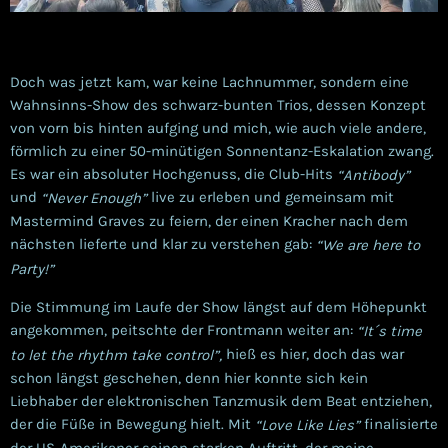
Doch was jetzt kam, war keine Lachnummer, sondern eine
Wahnsinns-Show des schwarz-bunten Trios, dessen Konzept
von vorn bis hinten aufging und mich, wie auch viele andere,
förmlich zu einer 50-minütigen Sonnentanz-Eskalation zwang.
Es war ein absoluter Hochgenuss, die Club-Hits
“Antibody”
und
live zu erleben und gemeinsam mit
“Never Enough”
Mastermind Graves zu feiern, der einen Kracher nach dem
nächsten lieferte und klar zu verstehen gab:
“We are here to
Party!”
Die Stimmung im Laufe der Show längst auf dem Höhepunkt
angekommen, peitschte der Frontmann weiter an:
“It´s time
hieß es hier, doch das war
to let the rhythm take control”,
schon längst geschehen, denn hier konnte sich kein
Liebhaber der elektronischen Tanzmusik dem Beat entziehen,
der die Füße in Bewegung hielt.
Mit
finalisierte
“Love Like Lies”
der US-Amerikaner seinen starken Auftritt, der meine