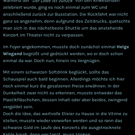
Während der
von den Anwesenden
“Der Löwe ist zurück”
zelebriert wurde, ging es noch einmal zum WC und
anschließend zurück zur Busstation. Die Rückfahrt war nicht
ganz so angenehm, denn aufgrund des Zeitdrucks, quetschte
man sich in das nächstbeste Shuttle um das anstehende
Konzert im Theater nicht zu verpassen.
Im Foyer angekommen, musste doch zunächst einmal
Helge
Wiegand
begrüßt und gedrückt werden, wo er doch schon
einmal da war. Doch nun, hinein ins Vergnügen.
Mit einem schwarzen Softdrink beglückt, sollte das
Schauspiel auch bald beginnen. Allerdings möchte ich hier
noch einmal kurz die gesalzenen Preise erwähnen. In der
Dunkelheit zwar nicht zu erkennen, musste entweder das
Plastikfläschchen, dessen Inhalt oder aber beides, zwingend
vergoldet sein.
Doch die Idee, das wertvolle Elixier zu Hause in die Vitrine zu
stellen, musste wieder verworfen werden und so rann das
schwarze Gold im Laufe des Konzerts die ausgetrocknete
Kehle hinab, denn wer tanzt, muss trinken.