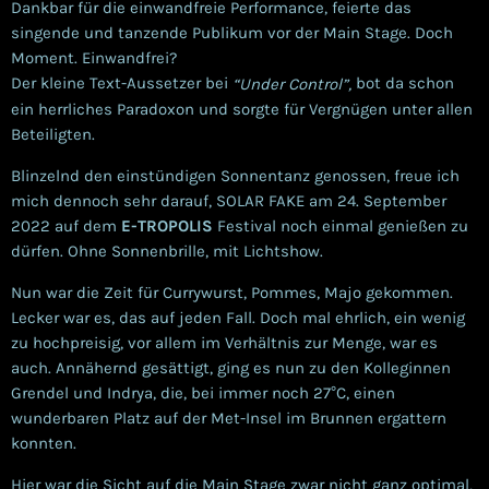
Dankbar für die einwandfreie Performance, feierte das
singende und tanzende Publikum vor der Main Stage. Doch
Moment. Einwandfrei?
Der kleine Text-Aussetzer bei
bot da schon
“Under Control”,
ein herrliches Paradoxon und sorgte für Vergnügen unter allen
Beteiligten.
Blinzelnd den einstündigen Sonnentanz genossen, freue ich
mich dennoch sehr darauf, SOLAR FAKE am 24. September
2022 auf dem
E-TROPOLIS
Festival noch einmal genießen zu
dürfen. Ohne Sonnenbrille, mit Lichtshow.
Nun war die Zeit für Currywurst, Pommes, Majo gekommen.
Lecker war es, das auf jeden Fall. Doch mal ehrlich, ein wenig
zu hochpreisig, vor allem im Verhältnis zur Menge, war es
auch.
Annähernd gesättigt, ging es nun zu den Kolleginnen
Grendel und Indrya, die, bei immer noch 27°C, einen
wunderbaren Platz auf der Met-Insel im Brunnen ergattern
konnten.
Hier war die Sicht auf die Main Stage zwar nicht ganz optimal,