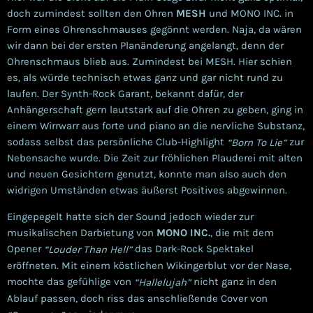
doch zumindest sollten den Ohren
MESH
und MONO INC. in
Form eines Ohrenschmauses gegönnt werden. Naja, da wären
wir dann bei der ersten Planänderung angelangt, denn der
Ohrenschmaus blieb aus. Zumindest bei MESH. Hier schien
es, als würde technisch etwas ganz und gar nicht rund zu
laufen. Der Synth-Rock Garant, bekannt dafür, der
Anhängerschaft gern lautstark auf die Ohren zu geben, ging in
einem Wirrwarr aus forte und piano an die nervliche Substanz,
sodass selbst das persönliche Club-Highlight
zur
“Born To Lie”
Nebensache wurde. Die Zeit zur fröhlichen Plauderei mit alten
und neuen Gesichtern genutzt, konnte man also auch den
widrigen Umständen etwas äußerst Positives abgewinnen.
Eingepegelt hatte sich der Sound jedoch wieder zur
musikalischen Darbietung von
MONO INC.
, die mit dem
Opener
das Dark-Rock Spektakel
“Louder Than Hell”
eröffneten.
Mit einem köstlichen Wikingerblut vor der Nase,
mochte das gefühlige von
nicht ganz in den
“Hallelujah”
Ablauf passen, doch riss das anschließende Cover von