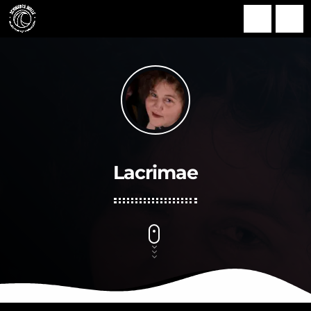
search
menu
Lacrimae