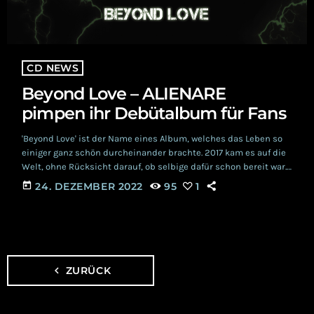
CD NEWS
Beyond Love – ALIENARE
pimpen ihr Debütalbum für Fans
'Beyond Love' ist der Name eines Album, welches das Leben so
einiger ganz schön durcheinander brachte. 2017 kam es auf die
Welt, ohne Rücksicht darauf, ob selbige dafür schon bereit war.
ALIENARE Klar, wir reden vom Debüt der Band ALIENARE. Ein Act,
today
24. DEZEMBER 2022
95
1
an dem sich die Geister scheiden, auch Jahre später noch. Die
schwarze Szene ist da ja sehr straight im Umgang mit
Stempeln: entweder "kann weg", oder "Wow, kranker […]
navigate_before
ZURÜCK