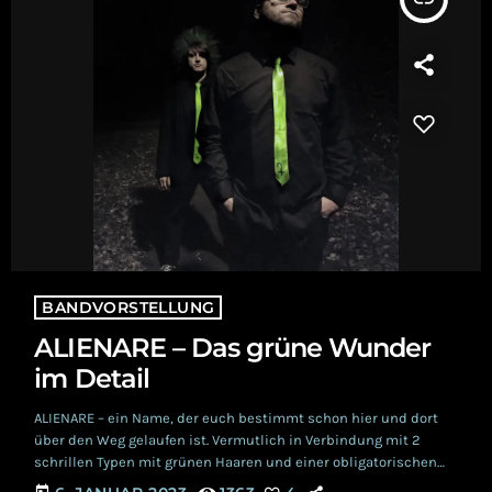
BANDVORSTELLUNG
ALIENARE – Das grüne Wunder
im Detail
ALIENARE – ein Name, der euch bestimmt schon hier und dort
über den Weg gelaufen ist. Vermutlich in Verbindung mit 2
schrillen Typen mit grünen Haaren und einer obligatorischen
neongrünen Krawatte. Ja, liebe Real Gothics, für euch endet
today