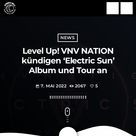
search
menu
NEWS
Level Up! VNV NATION
kündigen ‘Electric Sun’
Album und Tour an
7. MAI 2022
2067
5
today
share
email