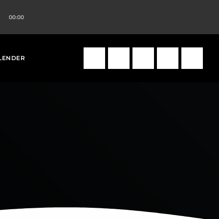
00:00
volume_up
search
LENDER