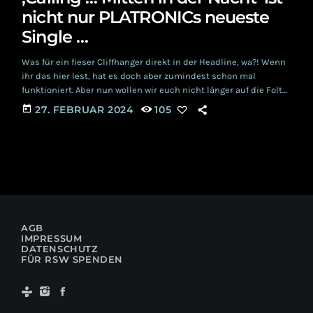
nicht nur PLATRONICs neueste
Single …
Was für ein fieser Cliffhanger direkt in der Headline, wa?! Wenn
ihr das hier lest, hat es doch aber zumindest schon mal
funktioniert. Aber nun wollen wir euch nicht länger auf die Folter
spannen, sondern kommen direkt zum Thema: PLATRONIC
today
27. FEBRUAR 2024
105
haben ausgerechnet am EBM- Tag ihren vierten Bandgeburtstag
gefeiert. Und natürlich möchten sie uns, respektive euch
mittels 'Calling ... Mitten in der Nacht' daran teilhaben lassen.
Also, nix da mit […]
AGB
IMPRESSUM
DATENSCHUTZ
FÜR RSW SPENDEN