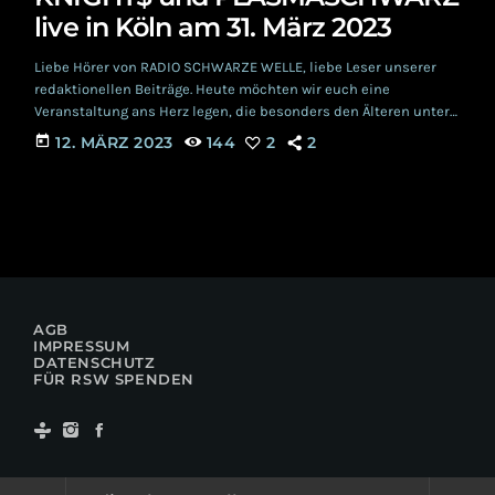
live in Köln am 31. März 2023
Liebe Hörer von RADIO SCHWARZE WELLE, liebe Leser unserer
redaktionellen Beiträge. Heute möchten wir euch eine
Veranstaltung ans Herz legen, die besonders den Älteren unter
Euch gefallen könnte: Am 31. März werden im Kölner TSUNAMI
today
12. MÄRZ 2023
144
2
2
Club feinste Electro- und Italo- Pop- Klänge ertönen. Jawoll, eine
Reise in die guten alten Achtziger! Wobei, nicht ganz, denn
KNIGHT$ und Support PLASMASCHWARZ sind ganz moderne
musikalische Projekte, die aber eben genau diese Zeiten […]
AGB
IMPRESSUM
DATENSCHUTZ
FÜR RSW SPENDEN