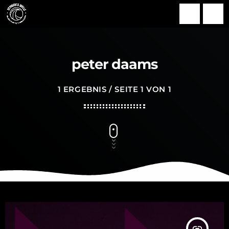
search
menu
peter daams
1 ERGEBNIS / SEITE 1 VON 1
insert_link