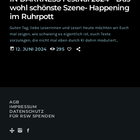
wohl schönste Szene- Happening
im Ruhrpott
Guten Tag, liebe Leserinnen und Leser! Heute möchten wir Euch
mal zeigen, wie schwierig es eigentlich ist, euch Texte
vorzulegen, die nicht mal eben durch KI dahin moduliert
werden können. Und die dennoch von Algorithmen und KI der
today
12. JUNI 2024
295
großen Suchmaschinen möglichst hoch gerankt werden sollen.
Das dies gar nicht so einfach ist, da sehr viele Regeln beachtet
werden müssen und üblicherweise alle Texte im Netz diesen
Regeln folgen, zeigen wir […]
AGB
IMPRESSUM
DATENSCHUTZ
FÜR RSW SPENDEN