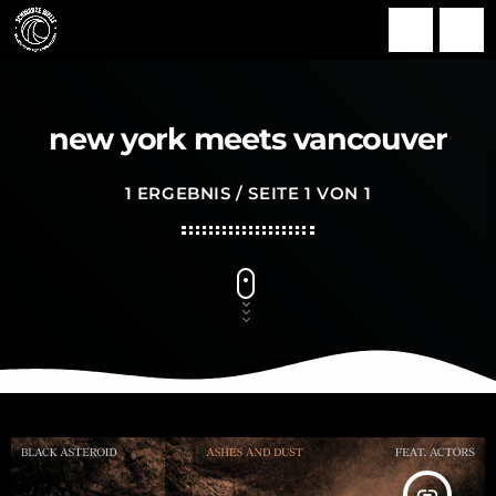
search
menu
new york meets vancouver
1 ERGEBNIS / SEITE 1 VON 1
insert_link