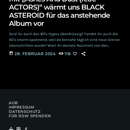
ACTORS)“ wärmt uns BLACK
ASTEROID für das anstehende
Album vor
Seid ihr auch des 80's Hypes überdrüssig? Fandet ihr auch die
90's enorm spannend, weil da beinahe täglich eine neue Grenze
überschritten wurde? Wart ihr damals fasziniert von den
Evolutionssprüngen in der rein elektronischen Musik called
today
28. FEBRUAR 2024
118
Techno? Dazu Grunge, immer neue Metal- Subgenres, Crossover
mit Rap, Crossover mit Electronics, Industrial in allen
möglichen und unmöglichen Varianten? Dann haben wir jetzt
was für euch: BLACK ASTEROID greifen diese Entwicklung der
frühen […]
AGB
IMPRESSUM
DATENSCHUTZ
FÜR RSW SPENDEN