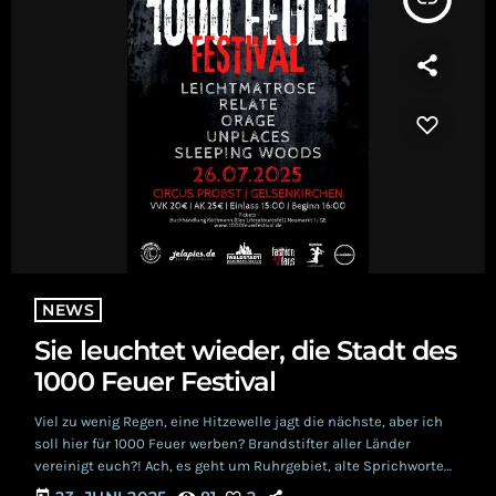
NEWS
Sie leuchtet wieder, die Stadt des
1000 Feuer Festival
Viel zu wenig Regen, eine Hitzewelle jagt die nächste, aber ich
soll hier für 1000 Feuer werben? Brandstifter aller Länder
vereinigt euch?! Ach, es geht um Ruhrgebiet, alte Sprichworte
und neue Musik auf Festivals? Dann geht das natürlich klar,
today